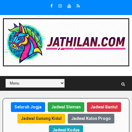
Seluruh Jogja
Jadwal Sleman
Jadwal Bantul
Jadwal Gunung Kidul
Jadwal Kulon Progo
Jadwal Kodya