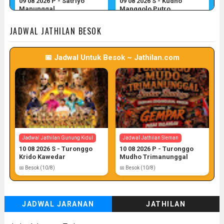
09 08 2026 P - Satriyo
09 08 2026 S - Kudho
Manunggal
Manggolo Putro
📅 Target: 9 (Post: 9/7)
📅 Target: 9 (Post: 9/7)
JADWAL JATHILAN BESOK
📅 Jadwal Untuk Besok ~ Jathilan.com
Jadwal Jathilan Gunung Kidul
Jadwal Jathilan Kulon Progo
09 08 2026 P - Kudho Tri
09 08 2026 M - Turonggo
Pamungkas
Manik Seto
📅 Target: 9 (Post: 9/7)
📅 Target: 9 (Post: 9/7)
Jadwal Jathilan Gunung Kidul
Jadwal Jathilan Sleman
10 08 2026 S - Turonggo
10 08 2026 P - Turonggo
Krido Kawedar
Mudho Trimanunggal
📅 Besok (10/8)
📅 Besok (10/8)
JADWAL JARANAN
JATHILAN
Jadwal Jathilan Kulon Progo
Jadwal Jathilan Kulon Progo