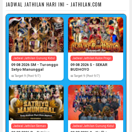
JADWAL JATHILAN HARI INI ~ JATHILAN.COM
Jadwal Jathilan Gunung Kidul
Jadwal Jathilan Kulon Progo
09 08 2026 SM - Turonggo
09 08 2026 S - SEKAR
Setyo Manunggal
BUDHOYO
📅 Target: 9 (Post: 9/7)
📅 Target: 9 (Post: 9/7)
Jadwal Jathilan Sleman
Jadwal Jathilan Gunung Kidul