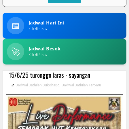
📅
Jadwal Hari Ini
Klik di Sini »
🚀
Jadwal Besok
Klik di Sini »
15/8/25 turonggo laras - sayangan
in
Jadwal Jathilan Sukoharjo
,
Jadwal Jathilan Terbaru