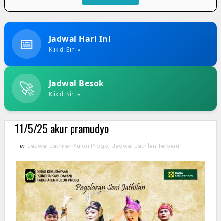
📅
Jadwal Hari Ini
Klik di Sini »
🚀
Jadwal Besok
Klik di Sini »
11/5/25 akur pramudyo
in
Jadwal Jathilan Kulon Progo
,
Jadwal Jathilan Terbaru