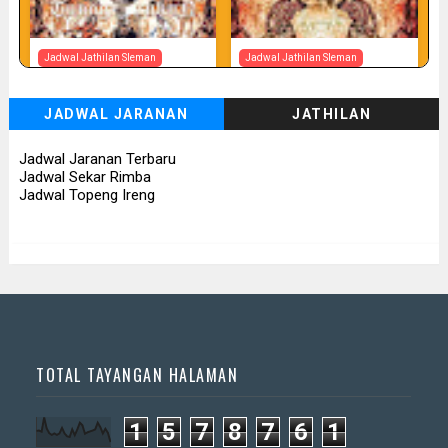
Jadwal Jathilan Sleman
Jadwal Jathilan Sleman
07 08 2026
07 08 2026 - Tunggul Rukun
JADWAL JARANAN
JATHILAN
📅 Besok (7/8)
📅 Besok (7/8)
Jadwal Jaranan Terbaru
Jadwal Sekar Rimba
Jadwal Topeng Ireng
TOTAL TAYANGAN HALAMAN
1
5
7
8
7
6
1