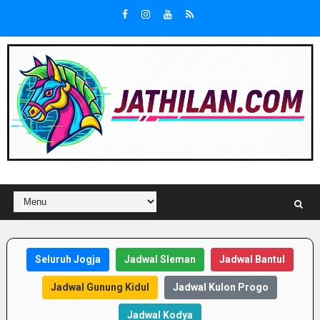
Seluruh Jogja
Jadwal Sleman
Jadwal Bantul
Jadwal Gunung Kidul
Jadwal Kulon Progo
Jadwal Kodya