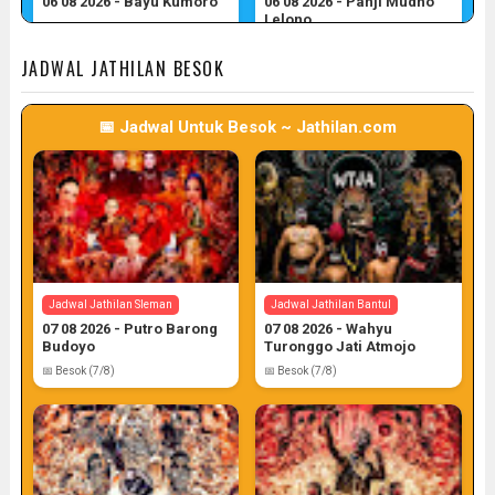
06 08 2026 - Bayu Kumoro
06 08 2026 - Panji Mudho
Lelono
📅 Target: 6 (Post: 6/7)
📅 Target: 6 (Post: 6/7)
JADWAL JATHILAN BESOK
📅 Jadwal Untuk Besok ~ Jathilan.com
Jadwal Jathilan Gunung Kidul
06 08 2026 - Wahyu Budoyo
📅 Target: 6 (Post: 6/7)
Jadwal Jathilan Sleman
Jadwal Jathilan Bantul
07 08 2026 - Putro Barong
07 08 2026 - Wahyu
Budoyo
Turonggo Jati Atmojo
📅 Besok (7/8)
📅 Besok (7/8)