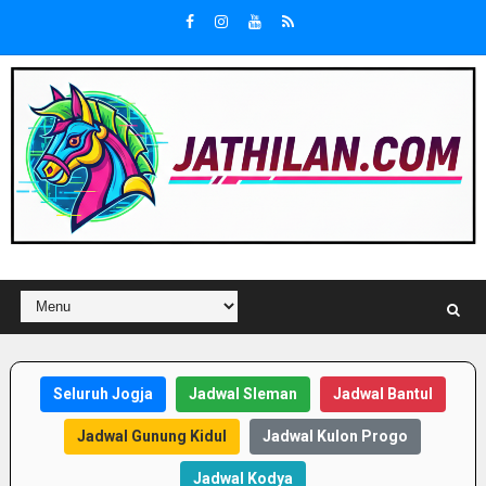
Seluruh Jogja
Jadwal Sleman
Jadwal Bantul
Jadwal Gunung Kidul
Jadwal Kulon Progo
Jadwal Kodya