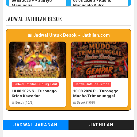
09 08 2026 P - Satriyo
09 08 2026 S - Kudho
Manunggal
Manggolo Putro
📅 Target: 9 (Post: 9/7)
📅 Target: 9 (Post: 9/7)
JADWAL JATHILAN BESOK
📅 Jadwal Untuk Besok ~ Jathilan.com
Jadwal Jathilan Gunung Kidul
Jadwal Jathilan Kulon Progo
09 08 2026 P - Kudho Tri
09 08 2026 M - Turonggo
Pamungkas
Manik Seto
📅 Target: 9 (Post: 9/7)
📅 Target: 9 (Post: 9/7)
Jadwal Jathilan Gunung Kidul
Jadwal Jathilan Sleman
10 08 2026 S - Turonggo
10 08 2026 P - Turonggo
Krido Kawedar
Mudho Trimanunggal
📅 Besok (10/8)
📅 Besok (10/8)
JADWAL JARANAN
JATHILAN
Jadwal Jathilan Kulon Progo
Jadwal Jathilan Kulon Progo