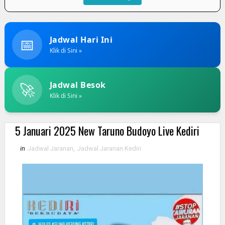
📅
Jadwal Hari Ini
Klik di Sini »
🚀
Jadwal Besok
Klik di Sini »
5 Januari 2025 New Taruno Budoyo Live Kediri
in
Jadwal Jaranan
,
Jadwal Jaranan Kediri