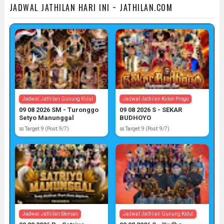
JADWAL JATHILAN HARI INI ~ JATHILAN.COM
Jadwal Jathilan Gunung Kidul
Jadwal Jathilan Kulon Progo
09 08 2026 SM - Turonggo
09 08 2026 S - SEKAR
Setyo Manunggal
BUDHOYO
📅 Target: 9 (Post: 9/7)
📅 Target: 9 (Post: 9/7)
Jadwal Jathilan Sleman
Jadwal Jathilan Gunung Kidul