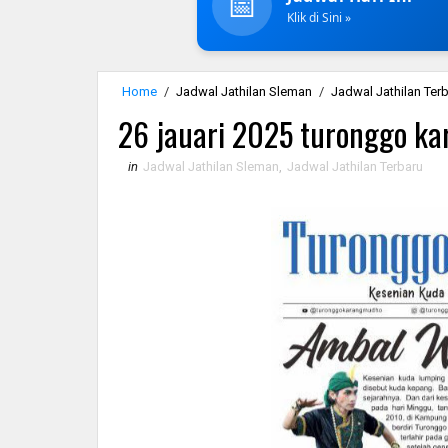
📅
Klik di Sini »
Home
/
Jadwal Jathilan Sleman
/
Jadwal Jathilan Ter
26 jauari 2025 turonggo ka
in
Jadwal Jathilan Sleman
,
Jadwal Jathilan Terbaru