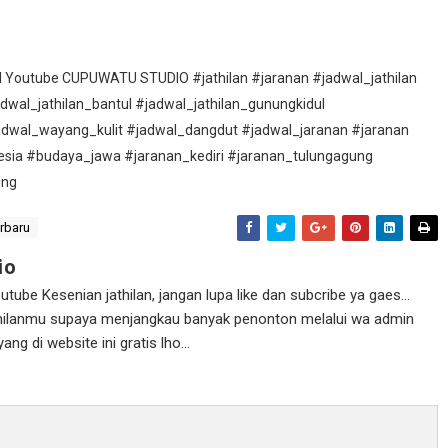
nel Youtube CUPUWATU STUDIO #jathilan #jaranan #jadwal_jathilan
adwal_jathilan_bantul #jadwal_jathilan_gunungkidul
adwal_wayang_kulit #jadwal_dangdut #jadwal_jaranan #jaranan
esia #budaya_jawa #jaranan_kediri #jaranan_tulungagung
ung
erbaru
io
ube Kesenian jathilan, jangan lupa like dan subcribe ya gaes...
athilanmu supaya menjangkau banyak penonton melalui wa admin
g di website ini gratis lho...