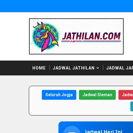
HOME
JADWAL JATHILAN
JADWAL JA
Seluruh Jogja
Jadwal Sleman
Jadwa
Jadwal Hari Ini