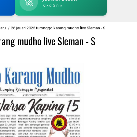
🚀
Klik di Sini »
baru
/
26 jauari 2025 turonggo karang mudho live Sleman - S
rang mudho live Sleman - S