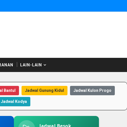
RANAN
LAIN-LAIN
l Bantul
Jadwal Gunung Kidul
Jadwal Kulon Progo
Jadwal Kodya
Jadwal Besok