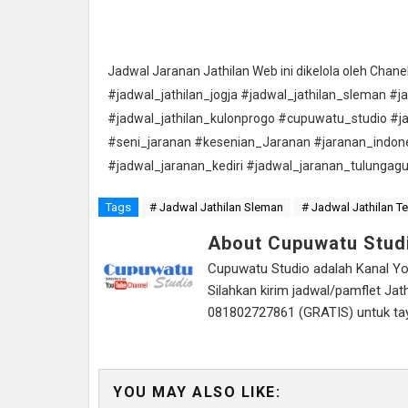
Jadwal Jaranan Jathilan Web ini dikelola oleh Cha
#jadwal_jathilan_jogja #jadwal_jathilan_sleman #j
#jadwal_jathilan_kulonprogo #cupuwatu_studio #j
#seni_jaranan #kesenian_Jaranan #jaranan_indon
#jadwal_jaranan_kediri #jadwal_jaranan_tulungag
Tags
# Jadwal Jathilan Sleman
# Jadwal Jathilan T
About Cupuwatu Stud
Cupuwatu Studio adalah Kanal Yout
Silahkan kirim jadwal/pamflet J
081802727861 (GRATIS) untuk tayan
YOU MAY ALSO LIKE: