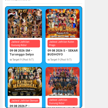
Jadwal Jathilan
Jadwal Jathilan Kulon
Gunung Kidul
Progo
09 08 2026 SM -
09 08 2026 S - SEKAR
Turonggo Setyo
BUDHOYO
Manunggal
📅 Target: 9 (Post: 9/7)
📅 Target: 9 (Post: 9/7)
Jadwal Jathilan
Jadwal Jathilan Sleman
Gunung Kidul
09 08 2026 P -