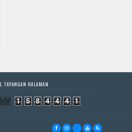
Jadwal Jathilan Kulon
Jadwal Jathilan Bantul
Progo
09 09 2026 S - Kudho
09 08 2026 S - Krido
Bramudho
Kencono
📅 Besok (9/8)
📅 Besok (9/8)
L TAYANGAN HALAMAN
1
5
8
4
4
4
1