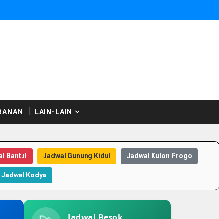
RANAN
LAIN-LAIN
l Bantul
Jadwal Gunung Kidul
Jadwal Kulon Progo
Jadwal Kodya
Jadwal Besok