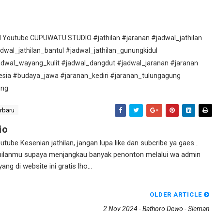
nel Youtube CUPUWATU STUDIO #jathilan #jaranan #jadwal_jathilan
adwal_jathilan_bantul #jadwal_jathilan_gunungkidul
adwal_wayang_kulit #jadwal_dangdut #jadwal_jaranan #jaranan
esia #budaya_jawa #jaranan_kediri #jaranan_tulungagung
ung
erbaru
io
ube Kesenian jathilan, jangan lupa like dan subcribe ya gaes...
athilanmu supaya menjangkau banyak penonton melalui wa admin
g di website ini gratis lho...
OLDER ARTICLE
2 Nov 2024 - Bathoro Dewo - Sleman