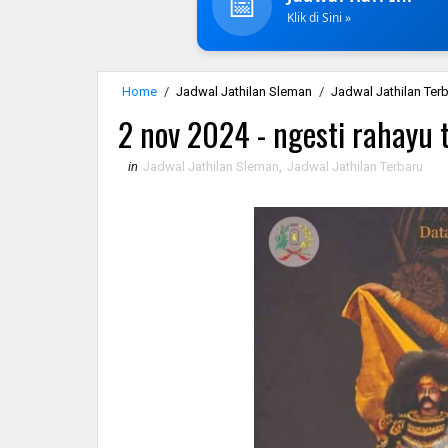
📅
Klik di Sini »
Home
/
Jadwal Jathilan Sleman
/
Jadwal Jathilan Ter
2 nov 2024 - ngesti rahayu
in
Jadwal Jathilan Sleman
,
Jadwal Jathilan Terbaru