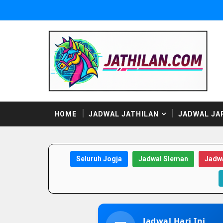
HOME
JADWAL JATHILAN
JADWAL JA
Seluruh Jogja
Jadwal Sleman
Jadwa
Jadwal Hari Ini