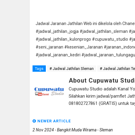
Jadwal Jaranan Jathilan Web ini dikelola oleh Cha
#jadwal_jathilan_jogja #jadwal_jathilan_sleman #j
#jadwal_jathilan_kulonprogo #cupuwatu_studio #j
#seni_jaranan #kesenian_Jaranan #jaranan_indon
#jadwal_jaranan_kediri #jadwal_jaranan_tulungag
Tags
# Jadwal Jathilan Sleman
# Jadwal Jathilan T
About Cupuwatu Stud
Cupuwatu Studio adalah Kanal Yout
Silahkan kirim jadwal/pamflet J
081802727861 (GRATIS) untuk tayan
NEWER ARTICLE
2 Nov 2024 - Bangkit Muda Wirama - Sleman