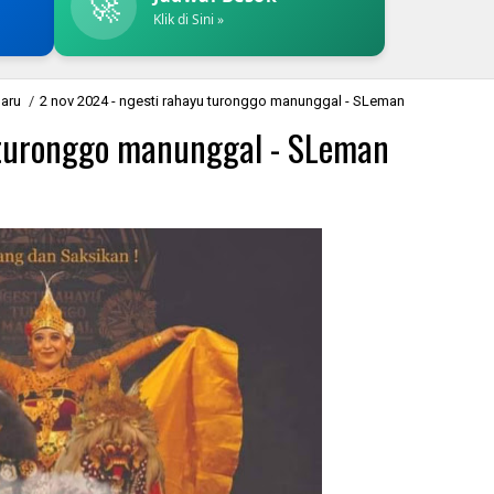
🚀
Klik di Sini »
baru
/
2 nov 2024 - ngesti rahayu turonggo manunggal - SLeman
 turonggo manunggal - SLeman