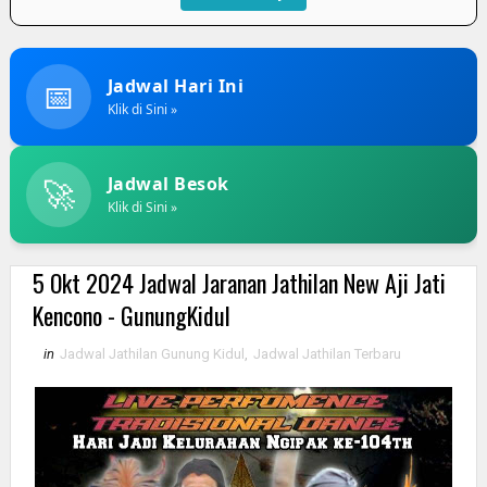
📅
Jadwal Hari Ini
Klik di Sini »
🚀
Jadwal Besok
Klik di Sini »
5 Okt 2024 Jadwal Jaranan Jathilan New Aji Jati
Kencono - GunungKidul
in
Jadwal Jathilan Gunung Kidul
,
Jadwal Jathilan Terbaru