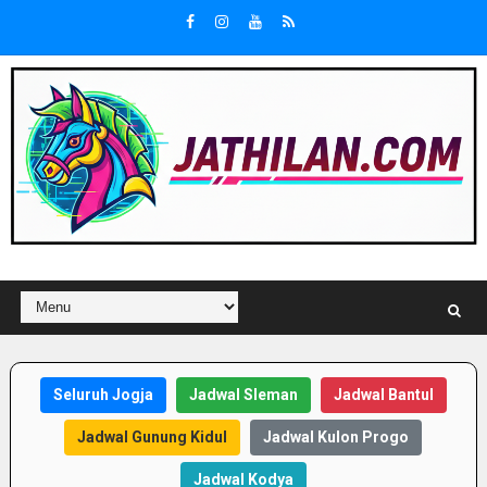
Seluruh Jogja
Jadwal Sleman
Jadwal Bantul
Jadwal Gunung Kidul
Jadwal Kulon Progo
Jadwal Kodya