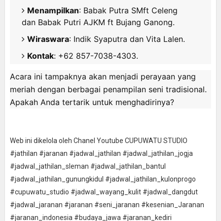
Menampilkan
: Babak Putra SMft Celeng
dan Babak Putri AJKM ft Bujang Ganong.
Wiraswara
: Indik Syaputra dan Vita Lalen.
Kontak
: +62 857-7038-4303.
Acara ini tampaknya akan menjadi perayaan yang
meriah dengan berbagai penampilan seni tradisional.
Apakah Anda tertarik untuk menghadirinya?
Web ini dikelola oleh Chanel Youtube CUPUWATU STUDIO
#jathilan #jaranan #jadwal_jathilan #jadwal_jathilan_jogja
#jadwal_jathilan_sleman #jadwal_jathilan_bantul
#jadwal_jathilan_gunungkidul #jadwal_jathilan_kulonprogo
#cupuwatu_studio #jadwal_wayang_kulit #jadwal_dangdut
#jadwal_jaranan #jaranan #seni_jaranan #kesenian_Jaranan
#jaranan_indonesia #budaya_jawa #jaranan_kediri