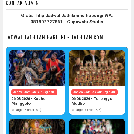
KONTAK ADMIN
Gratis Titip Jadwal Jathilanmu hubungi WA:
081802727861 - Cupuwatu Studio
JADWAL JATHILAN HARI INI ~ JATHILAN.COM
Jadwal Jathilan Gunung Kidul
Jadwal Jathilan Gunung Kidul
06 08 2026 - Kudho
06 08 2026 - Turonggo
Manggolo
Mudho
📅 Target: 6 (Post: 6/7)
📅 Target: 6 (Post: 6/7)