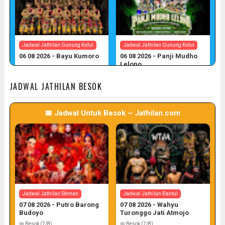
Jadwal Jathilan Gunung Kidul
Jadwal Jathilan Gunung Kidul
06 08 2026 - Bayu Kumoro
06 08 2026 - Panji Mudho
Lelono
📅 Target: 6 (Post: 6/7)
📅 Target: 6 (Post: 6/7)
JADWAL JATHILAN BESOK
📅 Jadwal Untuk Besok ~ Jathilan.com
Jadwal Jathilan Gunung Kidul
06 08 2026 - Wahyu Budoyo
📅 Target: 6 (Post: 6/7)
Jadwal Jathilan Sleman
Jadwal Jathilan Bantul
07 08 2026 - Putro Barong
07 08 2026 - Wahyu
Budoyo
Turonggo Jati Atmojo
📅 Besok (7/8)
📅 Besok (7/8)