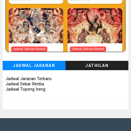
Jadwal Jathilan Sleman
Jadwal Jathilan Sleman
07 08 2026
07 08 2026 - Tunggul Rukun
JADWAL JARANAN
JATHILAN
📅 Besok (7/8)
📅 Besok (7/8)
Jadwal Jaranan Terbaru
Jadwal Sekar Rimba
Jadwal Topeng Ireng