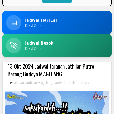
📅
Jadwal Hari Ini
Klik di Sini »
🚀
Jadwal Besok
Klik di Sini »
13 Okt 2024 Jadwal Jaranan Jathilan Putro
Barong Budoyo MAGELANG
in
Jadwal Jathilan Magelang
,
Jadwal Jathilan Terbaru