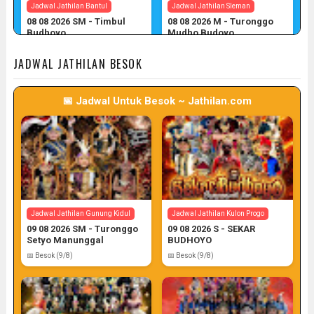
Jadwal Jathilan Bantul
Jadwal Jathilan Sleman
08 08 2026 SM - Timbul
08 08 2026 M - Turonggo
Budhoyo
Mudho Budoyo
📅 Target: 8 (Post: 8/7)
📅 Target: 8 (Post: 8/7)
JADWAL JATHILAN BESOK
📅 Jadwal Untuk Besok ~ Jathilan.com
Jadwal Jathilan Sleman
Jadwal Jathilan Gunung Kidul
08 08 2026 M - Klaras Anom
08 08 2026 S - Sekar
Sembrani
Kinasih
📅 Target: 8 (Post: 8/7)
📅 Target: 8 (Post: 8/7)
Jadwal Jathilan Gunung Kidul
Jadwal Jathilan Kulon Progo
09 08 2026 SM - Turonggo
09 08 2026 S - SEKAR
Setyo Manunggal
BUDHOYO
📅 Besok (9/8)
📅 Besok (9/8)