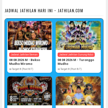
JADWAL JATHILAN HARI INI ~ JATHILAN.COM
Jadwal Jathilan Sleman
Jadwal Jathilan Gunung Kidul
08 08 2026 M - Bekso
08 08 2026 M - Turonggo
Mudho Wiromo
Mudho
📅 Target: 8 (Post: 8/7)
📅 Target: 8 (Post: 8/7)