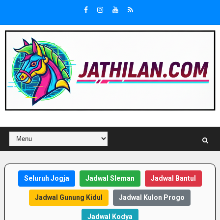
Seluruh Jogja
Jadwal Sleman
Jadwal Bantul
Jadwal Gunung Kidul
Jadwal Kulon Progo
Jadwal Kodya