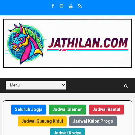
Seluruh Jogja
Jadwal Sleman
Jadwal Bantul
Jadwal Gunung Kidul
Jadwal Kulon Progo
Jadwal Kodya