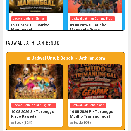
Jadwal Jathilan Sleman
Jadwal Jathilan Gunung Kidul
09 08 2026 P - Satriyo
09 08 2026 S - Kudho
Manunggal
Manggolo Putro
📅 Target: 9 (Post: 9/7)
📅 Target: 9 (Post: 9/7)
JADWAL JATHILAN BESOK
📅 Jadwal Untuk Besok ~ Jathilan.com
Jadwal Jathilan Gunung Kidul
Jadwal Jathilan Kulon Progo
09 08 2026 P - Kudho Tri
09 08 2026 M - Turonggo
Pamungkas
Manik Seto
📅 Target: 9 (Post: 9/7)
📅 Target: 9 (Post: 9/7)
Jadwal Jathilan Gunung Kidul
Jadwal Jathilan Sleman
10 08 2026 S - Turonggo
10 08 2026 P - Turonggo
Krido Kawedar
Mudho Trimanunggal
📅 Besok (10/8)
📅 Besok (10/8)