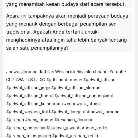
yang menambah kesan budaya dari acara tersebut.
Acara ini tampaknya akan menjadi perayaan budaya
yang menarik dengan berbagai penampilan seni
tradisional. Apakah Anda tertarik untuk
menghadirinya atau ingin tahu lebih banyak tentang
salah satu penampilannya?
Jadwal Jaranan Jathilan Web ini dikelola oleh Chanel Youtube
CUPUWATU STUDIO #jathilan #jaranan #jadwal_jathilan
#jadwal_jathilan_jogja #jadwal_jathilan_sleman
#jadwal_jathilan_bantul #jadwal_jathilan_gunungkidul
#jadwal_jathilan_kulonprogo #cupuwatu_studio
#jadwal_wayang_kulit #jadwal_dangdut #jadwal_jaranan
#jaranan #seni_jaranan #kesenian_Jaranan
#jaranan_indonesia #budaya_jawa #jaranan_kediri
#jaranan_tulungagung #jadwal_jaranan_kediri