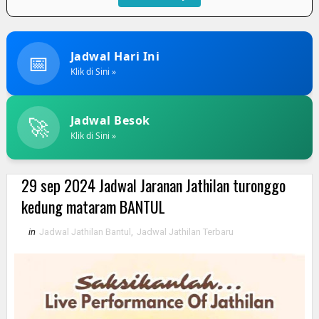
📅
Jadwal Hari Ini
Klik di Sini »
🚀
Jadwal Besok
Klik di Sini »
29 sep 2024 Jadwal Jaranan Jathilan turonggo
kedung mataram BANTUL
in
Jadwal Jathilan Bantul
,
Jadwal Jathilan Terbaru