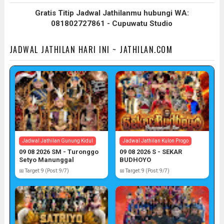
Gratis Titip Jadwal Jathilanmu hubungi WA:
081802727861 - Cupuwatu Studio
JADWAL JATHILAN HARI INI ~ JATHILAN.COM
Jadwal Jathilan Gunung Kidul
Jadwal Jathilan Kulon Progo
09 08 2026 SM - Turonggo
09 08 2026 S - SEKAR
Setyo Manunggal
BUDHOYO
📅 Target: 9 (Post: 9/7)
📅 Target: 9 (Post: 9/7)