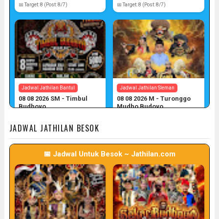
📅 Target: 8 (Post: 8/7)
📅 Target: 8 (Post: 8/7)
Jadwal Jathilan Bantul
Jadwal Jathilan Sleman
08 08 2026 SM - Timbul
08 08 2026 M - Turonggo
Budhoyo
Mudho Budoyo
📅 Target: 8 (Post: 8/7)
📅 Target: 8 (Post: 8/7)
JADWAL JATHILAN BESOK
📅 Jadwal Untuk Besok ~ Jathilan.com
Jadwal Jathilan Sleman
Jadwal Jathilan Gunung Kidul
08 08 2026 M - Klaras Anom
08 08 2026 S - Sekar
Sembrani
Kinasih