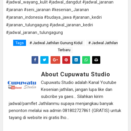
#jadwal_wayang_kulit #jadwal_dangdut #jadwal_jaranan
#jaranan #seni_jaranan #kesenian_Jaranan
#jaranan_indonesia #budaya_jawa #jaranan_kediri
#jaranan_tulungagung #jadwal_jaranan_kediri
#jadwal_jaranan_tulungagung
Tags
# Jadwal Jathilan Gunung Kidul
# Jadwal Jathilan
Terbaru
About Cupuwatu Studio
Cupuwatu Studio adalah Kanal Youtube
Kesenian jathilan, jangan lupa like dan
subcribe ya gaes... Silahkan kirim
jadwal/pamflet Jathilanmu supaya menjangkau banyak
penonton melalui wa admin 081802727861 (GRATIS) untuk
tayang di website ini gratis lho...