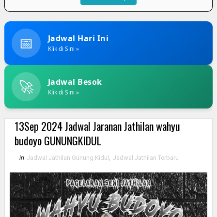
📅
Jadwal Hari Ini
Klik di Sini »
🚀
Jadwal Besok
Klik di Sini »
13Sep 2024 Jadwal Jaranan Jathilan wahyu
budoyo GUNUNGKIDUL
in
Jadwal Jathilan Gunung Kidul
,
Jadwal Jathilan Terbaru