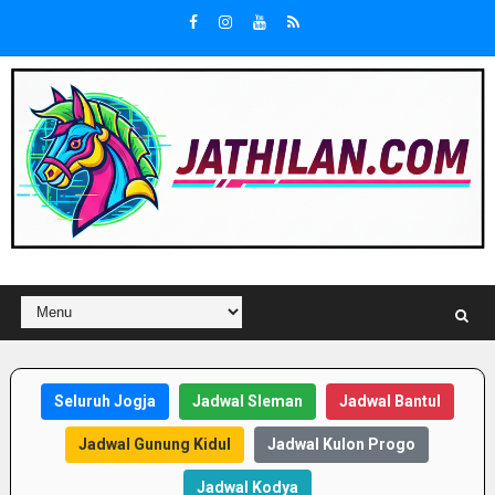
Seluruh Jogja
Jadwal Sleman
Jadwal Bantul
Jadwal Gunung Kidul
Jadwal Kulon Progo
Jadwal Kodya