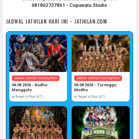
081802727861 - Cupuwatu Studio
JADWAL JATHILAN HARI INI ~ JATHILAN.COM
Jadwal Jathilan Gunung Kidul
Jadwal Jathilan Gunung Kidul
06 08 2026 - Kudho
06 08 2026 - Turonggo
Manggolo
Mudho
📅 Target: 6 (Post: 6/7)
📅 Target: 6 (Post: 6/7)