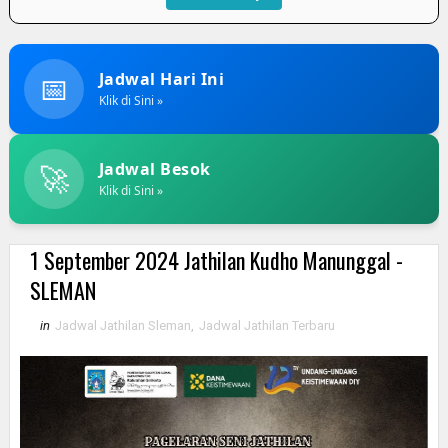
📅
Jadwal Hari Ini
Klik di Sini »
🚀
Jadwal Besok
Klik di Sini »
1 September 2024 Jathilan Kudho Manunggal -
SLEMAN
in
Jadwal Jathilan Sleman
,
Jadwal Jathilan Terbaru