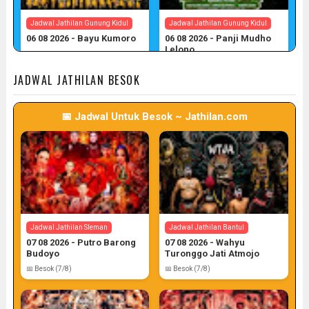
Jadwal Jathilan Gunung Kidul
Jadwal Jathilan Gunung Kidul
06 08 2026 - Bayu Kumoro
06 08 2026 - Panji Mudho
Lelono
📅 Target: 6 (Post: 6/7)
📅 Target: 6 (Post: 6/7)
JADWAL JATHILAN BESOK
📅 Jadwal Untuk Besok ~ Jathilan.com
Jadwal Jathilan Gunung Kidul
06 08 2026 - Wahyu Budoyo
📅 Target: 6 (Post: 6/7)
Jadwal Jathilan Sleman
Jadwal Jathilan Bantul
07 08 2026 - Putro Barong
07 08 2026 - Wahyu
Budoyo
Turonggo Jati Atmojo
📅 Besok (7/8)
📅 Besok (7/8)