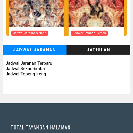
Jadwal Jathilan Sleman
Jadwal Jathilan Sleman
07 08 2026
07 08 2026 - Tunggul Rukun
JADWAL JARANAN
JATHILAN
📅 Besok (7/8)
📅 Besok (7/8)
Jadwal Jaranan Terbaru
Jadwal Sekar Rimba
Jadwal Topeng Ireng
TOTAL TAYANGAN HALAMAN