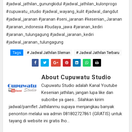
#jadwal_jathilan_gunungkidul #jadwal_jathilan_kulonprogo
#cupuwatu_studio #jadwal_wayang_kulit #jadwal_dangdut
#jadwal_jaranan #jaranan #seni_jaranan #kesenian_Jaranan
#jaranan_indonesia #budaya_jawa #jaranan_kediri
#jaranan_tulungagung #jadwal_jaranan_kediri
#jadwal_jaranan_tulungagung
Tags
# Jadwal Jathilan Sleman
# Jadwal Jathilan Terbaru
About Cupuwatu Studio
Cupuwatu Studio adalah Kanal Youtube
Kesenian jathilan, jangan lupa like dan
subcribe ya gaes... Silahkan kirim
jadwal/pamflet Jathilanmu supaya menjangkau banyak
penonton melalui wa admin 081802727861 (GRATIS) untuk
tayang di website ini gratis lho...