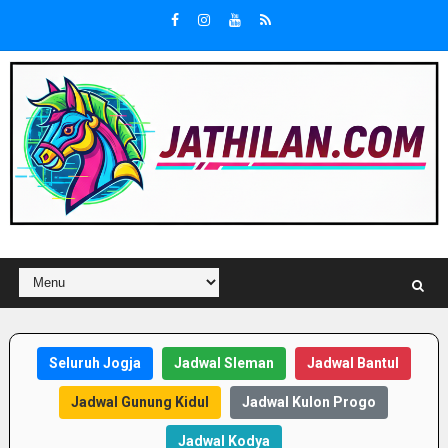
Seluruh Jogja
Jadwal Sleman
Jadwal Bantul
Jadwal Gunung Kidul
Jadwal Kulon Progo
Jadwal Kodya