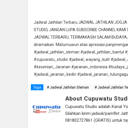
Jadwal Jathilan Terbaru JADWAL JATHILAN JOGJ
STUDIO, JANGAN LUPA SUBSCRIBE CHANNEL KAMI
JADWAL TERBARU, TERIMAKASIH SALAM BUDAYA, LES
diramaikan. Maturnuwun atas apresiasi panjenengan,
#jadwal_jathilan_sleman #jadwal_jathilan_bantul #
#cupuwatu_studio #jadwal_wayang_kulit #jadwal_
#kesenian_Jaranan #jaranan_indonesia #budaya_j
#jadwal_jaranan_kediri #jadwal_jaranan_tulungag
Tags
# Jadwal Jathilan Sleman
# Jadwal Jathilan T
About Cupuwatu Stud
Cupuwatu Studio adalah Kanal Yout
Silahkan kirim jadwal/pamflet J
081802727861 (GRATIS) untuk tayan