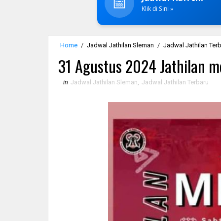
📅
Klik di Sini »
Home
/
Jadwal Jathilan Sleman
/
Jadwal Jathilan Ter
31 Agustus 2024 Jathilan me
in
Jadwal Jathilan Sleman
,
Jadwal Jathilan Terbaru