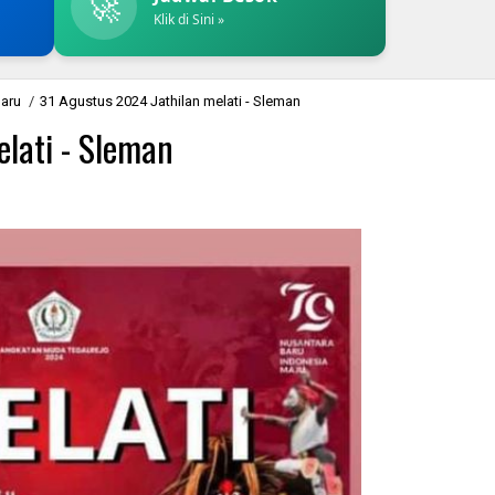
🚀
Klik di Sini »
baru
/
31 Agustus 2024 Jathilan melati - Sleman
lati - Sleman