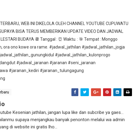
A TERBARU, WEB INI DIKELOLA OLEH CHANNEL YOUTUBE CUPUWATU
 SUPAYA BISA TERUS MEMBERIKAN UPDATE VIDEO DAN JADWAL
TARI BUDAYA 📆 Tanggal : ⏰ Waktu. : 🎯 Tempat : Monggo
 ora ono kowe ora rame. #jadwal_jathilan #jadwal_jathilan_jogja
jadwal_jathilan_gunungkidul #jadwal_jathilan_kulonprogo
dangdut #jadwal_jaranan #jaranan #seni_jaranan
awa #jaranan_kediri #jaranan_tulungagung
ung
erbaru
io
ube Kesenian jathilan, jangan lupa like dan subcribe ya gaes...
athilanmu supaya menjangkau banyak penonton melalui wa admin
g di website ini gratis lho...