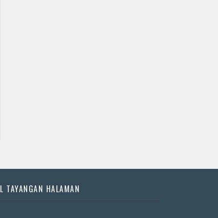
Jadwal Jathilan Kulon
Jadwal Jathilan Bantul
Progo
09 09 2026 S - Kudho
09 08 2026 S - Krido
Bramudho
Kencono
📅 Besok (9/8)
📅 Besok (9/8)
L TAYANGAN HALAMAN