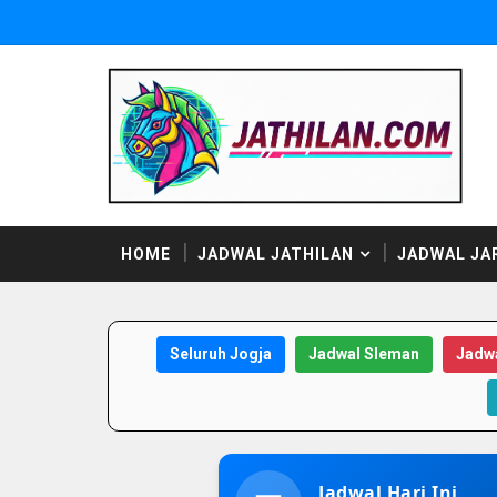
HOME
JADWAL JATHILAN
JADWAL JA
Seluruh Jogja
Jadwal Sleman
Jadwa
Jadwal Hari Ini