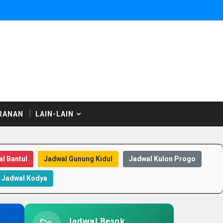
RANAN
LAIN-LAIN
l Bantul
Jadwal Gunung Kidul
Jadwal Kulon Progo
Jadwal Kodya
Jadwal Besok