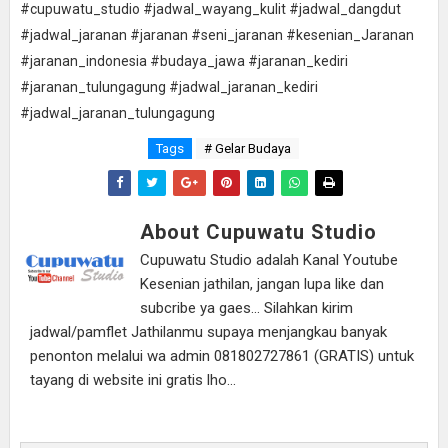
#cupuwatu_studio #jadwal_wayang_kulit #jadwal_dangdut
#jadwal_jaranan #jaranan #seni_jaranan #kesenian_Jaranan
#jaranan_indonesia #budaya_jawa #jaranan_kediri
#jaranan_tulungagung #jadwal_jaranan_kediri
#jadwal_jaranan_tulungagung
Tags
# Gelar Budaya
About Cupuwatu Studio
Cupuwatu Studio adalah Kanal Youtube
Kesenian jathilan, jangan lupa like dan
subcribe ya gaes... Silahkan kirim
jadwal/pamflet Jathilanmu supaya menjangkau banyak
penonton melalui wa admin 081802727861 (GRATIS) untuk
tayang di website ini gratis lho...