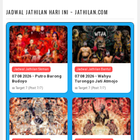
JADWAL JATHILAN HARI INI ~ JATHILAN.COM
Jadwal Jathilan Sleman
Jadwal Jathilan Bantul
07 08 2026 - Putro Barong
07 08 2026 - Wahyu
Budoyo
Turonggo Jati Atmojo
📅 Target: 7 (Post: 7/7)
📅 Target: 7 (Post: 7/7)