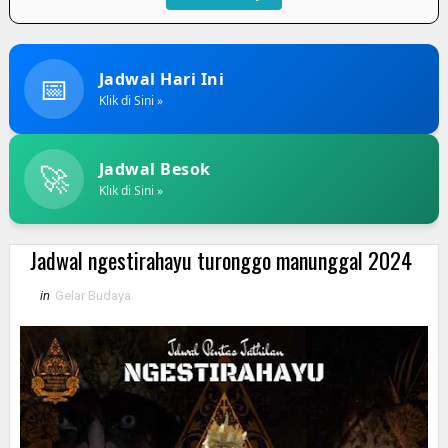
📅
Jadwal Hari Ini
Klik di Sini »
🚀
Jadwal Besok
Klik di Sini »
Jadwal ngestirahayu turonggo manunggal 2024
in
Gelar Budaya