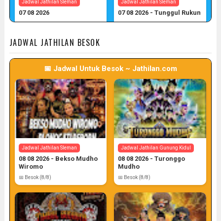
Jadwal Jathilan Sleman
Jadwal Jathilan Sleman
07 08 2026
07 08 2026 - Tunggul Rukun
📅 Target: 7 (Post: 7/7)
📅 Target: 7 (Post: 7/7)
JADWAL JATHILAN BESOK
📅 Jadwal Untuk Besok ~ Jathilan.com
Jadwal Jathilan Sleman
Jadwal Jathilan Gunung Kidul
08 08 2026 - Bekso Mudho
08 08 2026 - Turonggo
Wiromo
Mudho
📅 Besok (8/8)
📅 Besok (8/8)