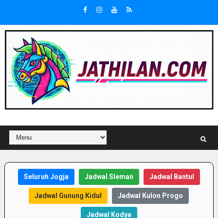
Seluruh Jogja
Jadwal Sleman
Jadwal Bantul
Jadwal Gunung Kidul
Jadwal Kulon Progo
Jadwal Kodya