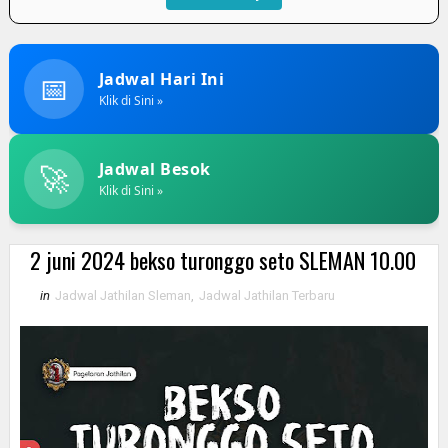
📅
Jadwal Hari Ini
Klik di Sini »
🚀
Jadwal Besok
Klik di Sini »
2 juni 2024 bekso turonggo seto SLEMAN 10.00
in
Jadwal Jathilan Sleman
,
Jadwal Jathilan Terbaru