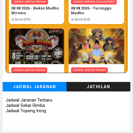
Jadwal Jathilan Sleman
Jadwal Jathilan Gunung Kidul
08 08 2026 - Bekso Mudho
08 08 2026 - Turonggo
Wiromo
Mudho
📅 Besok (8/8)
📅 Besok (8/8)
Jadwal Jathilan Bantul
Jadwal Jathilan Sleman
08 08 2026 - Timbul
08 08 2026 - Turonggo
Budhoyo
Mudho Budoyo
JADWAL JARANAN
JATHILAN
📅 Besok (8/8)
📅 Besok (8/8)
Jadwal Jaranan Terbaru
Jadwal Sekar Rimba
Jadwal Topeng Ireng