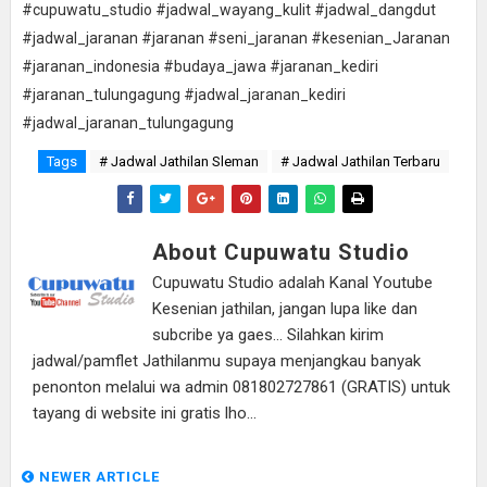
#cupuwatu_studio #jadwal_wayang_kulit #jadwal_dangdut
#jadwal_jaranan #jaranan #seni_jaranan #kesenian_Jaranan
#jaranan_indonesia #budaya_jawa #jaranan_kediri
#jaranan_tulungagung #jadwal_jaranan_kediri
#jadwal_jaranan_tulungagung
Tags
# Jadwal Jathilan Sleman
# Jadwal Jathilan Terbaru
About Cupuwatu Studio
Cupuwatu Studio adalah Kanal Youtube
Kesenian jathilan, jangan lupa like dan
subcribe ya gaes... Silahkan kirim
jadwal/pamflet Jathilanmu supaya menjangkau banyak
penonton melalui wa admin 081802727861 (GRATIS) untuk
tayang di website ini gratis lho...
NEWER ARTICLE