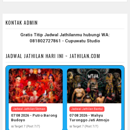
KONTAK ADMIN
Gratis Titip Jadwal Jathilanmu hubungi WA:
081802727861 - Cupuwatu Studio
JADWAL JATHILAN HARI INI ~ JATHILAN.COM
Jadwal Jathilan Sleman
Jadwal Jathilan Bantul
07 08 2026 - Putro Barong
07 08 2026 - Wahyu
Budoyo
Turonggo Jati Atmojo
📅 Target: 7 (Post: 7/7)
📅 Target: 7 (Post: 7/7)