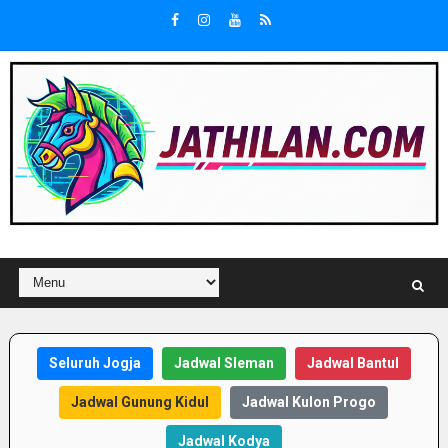
Seluruh Jogja
Jadwal Sleman
Jadwal Bantul
Jadwal Gunung Kidul
Jadwal Kulon Progo
Jadwal Kodya