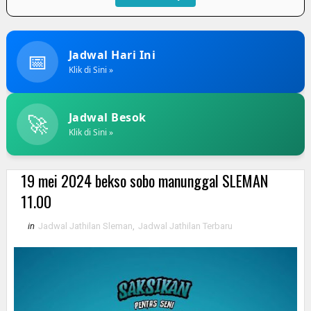
📅
Jadwal Hari Ini
Klik di Sini »
🚀
Jadwal Besok
Klik di Sini »
19 mei 2024 bekso sobo manunggal SLEMAN
11.00
in
Jadwal Jathilan Sleman
,
Jadwal Jathilan Terbaru