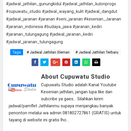
#jadwal_jathilan_gunungkidul #jadwal_jathilan_kulonprogo
#cupuwatu_studio #jadwal_wayang_kulit #jadwal_dangdut
#jadwal_jaranan #jaranan #seni_jaranan #kesenian_Jaranan
#jaranan_indonesia #budaya_jawa #jaranan_kediri
#jaranan_tulungagung #jadwal_jaranan_kediri
#jadwal_jaranan_tulungagung
Tags
# Jadwal Jathilan Sleman
# Jadwal Jathilan Terbaru
About Cupuwatu Studio
Cupuwatu Studio adalah Kanal Youtube
Kesenian jathilan, jangan lupa like dan
subcribe ya gaes... Silahkan kirim
jadwal/pamflet Jathilanmu supaya menjangkau banyak
penonton melalui wa admin 081802727861 (GRATIS) untuk
tayang di website ini gratis lho...