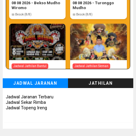
08 08 2026 - Bekso Mudho
08 08 2026 - Turonggo
Wiromo
Mudho
📅 Besok (8/8)
📅 Besok (8/8)
Jadwal Jathilan Bantul
Jadwal Jathilan Sleman
08 08 2026 - Timbul
08 08 2026 - Turonggo
Budhoyo
Mudho Budoyo
JADWAL JARANAN
JATHILAN
📅 Besok (8/8)
📅 Besok (8/8)
Jadwal Jaranan Terbaru
Jadwal Sekar Rimba
Jadwal Topeng Ireng
Jadwal Jathilan Sleman
Jadwal Jathilan Gunung Kidul