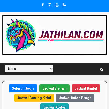
Seluruh Jogja
Jadwal Sleman
Jadwal Bantul
Jadwal Gunung Kidul
Jadwal Kulon Progo
Jadwal Kodya