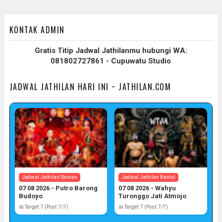
KONTAK ADMIN
Gratis Titip Jadwal Jathilanmu hubungi WA:
081802727861 - Cupuwatu Studio
JADWAL JATHILAN HARI INI ~ JATHILAN.COM
Jadwal Jathilan Sleman
Jadwal Jathilan Bantul
07 08 2026 - Putro Barong
07 08 2026 - Wahyu
Budoyo
Turonggo Jati Atmojo
📅 Target: 7 (Post: 7/7)
📅 Target: 7 (Post: 7/7)