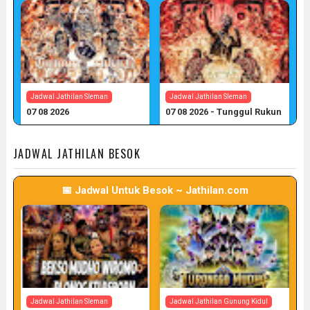
Jadwal Jathilan Sleman
Jadwal Jathilan Sleman
07 08 2026
07 08 2026 - Tunggul Rukun
📅 Target: 7 (Post: 7/7)
📅 Target: 7 (Post: 7/7)
JADWAL JATHILAN BESOK
📅 Jadwal Untuk Besok ~ Jathilan.com
Jadwal Jathilan Sleman
Jadwal Jathilan Gunung Kidul