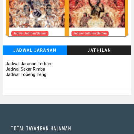
Jadwal Jathilan Sleman
Jadwal Jathilan Sleman
07 08 2026
07 08 2026 - Tunggul Rukun
JADWAL JARANAN
JATHILAN
📅 Besok (7/8)
📅 Besok (7/8)
Jadwal Jaranan Terbaru
Jadwal Sekar Rimba
Jadwal Topeng Ireng
TOTAL TAYANGAN HALAMAN