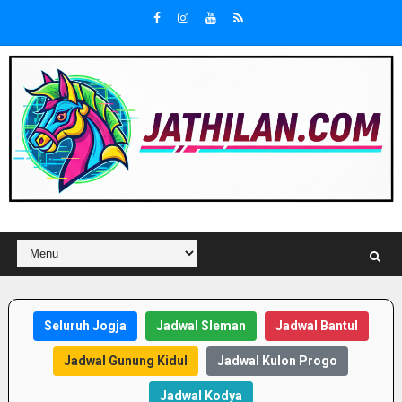
Seluruh Jogja
Jadwal Sleman
Jadwal Bantul
Jadwal Gunung Kidul
Jadwal Kulon Progo
Jadwal Kodya