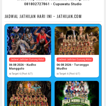
081802727861 - Cupuwatu Studio
JADWAL JATHILAN HARI INI ~ JATHILAN.COM
Jadwal Jathilan Gunung Kidul
Jadwal Jathilan Gunung Kidul
06 08 2026 - Kudho
06 08 2026 - Turonggo
Manggolo
Mudho
📅 Target: 6 (Post: 6/7)
📅 Target: 6 (Post: 6/7)