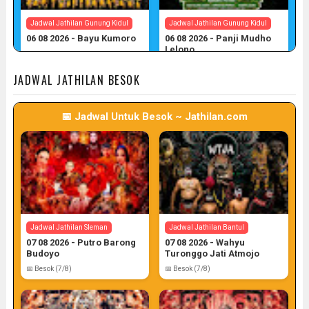
Jadwal Jathilan Gunung Kidul
Jadwal Jathilan Gunung Kidul
06 08 2026 - Bayu Kumoro
06 08 2026 - Panji Mudho
Lelono
📅 Target: 6 (Post: 6/7)
📅 Target: 6 (Post: 6/7)
JADWAL JATHILAN BESOK
📅 Jadwal Untuk Besok ~ Jathilan.com
Jadwal Jathilan Gunung Kidul
06 08 2026 - Wahyu Budoyo
📅 Target: 6 (Post: 6/7)
Jadwal Jathilan Sleman
Jadwal Jathilan Bantul
07 08 2026 - Putro Barong
07 08 2026 - Wahyu
Budoyo
Turonggo Jati Atmojo
📅 Besok (7/8)
📅 Besok (7/8)