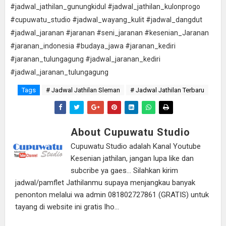
#jadwal_jathilan_gunungkidul #jadwal_jathilan_kulonprogo
#cupuwatu_studio #jadwal_wayang_kulit #jadwal_dangdut
#jadwal_jaranan #jaranan #seni_jaranan #kesenian_Jaranan
#jaranan_indonesia #budaya_jawa #jaranan_kediri
#jaranan_tulungagung #jadwal_jaranan_kediri
#jadwal_jaranan_tulungagung
Tags
# Jadwal Jathilan Sleman
# Jadwal Jathilan Terbaru
About Cupuwatu Studio
Cupuwatu Studio adalah Kanal Youtube
Kesenian jathilan, jangan lupa like dan
subcribe ya gaes... Silahkan kirim
jadwal/pamflet Jathilanmu supaya menjangkau banyak
penonton melalui wa admin 081802727861 (GRATIS) untuk
tayang di website ini gratis lho...