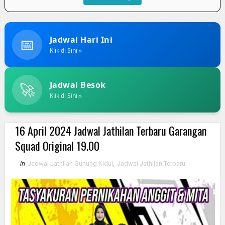
📅
Jadwal Hari Ini
Klik di Sini »
🚀
Jadwal Besok
Klik di Sini »
16 April 2024 Jadwal Jathilan Terbaru Garangan
Squad Original 19.00
in
Jadwal Jathilan Gunung Kidul
,
Jadwal Jathilan Terbaru