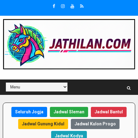
Seluruh Jogja
Jadwal Sleman
Jadwal Bantul
Jadwal Gunung Kidul
Jadwal Kulon Progo
Jadwal Kodya