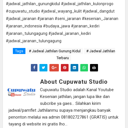
#jadwal_jathilan_gunungkidul #jadwal_jathilan_kulonprogo
#cupuwatu_studio #jadwal_wayang_kulit #jadwal_dangdut
#jadwal_jaranan #jaranan #seni_jaranan #kesenian_Jaranan
#jaranan_indonesia #budaya_jawa #jaranan_kediri
#jaranan_tulungagung #jadwal_jaranan_kediri
#jadwal_jaranan_tulungagung
Tags
# Jadwal Jathilan Gunung Kidul
# Jadwal Jathilan
Terbaru
About Cupuwatu Studio
Cupuwatu Studio adalah Kanal Youtube
Kesenian jathilan, jangan lupa like dan
subcribe ya gaes... Silahkan kirim
jadwal/pamflet Jathilanmu supaya menjangkau banyak
penonton melalui wa admin 081802727861 (GRATIS) untuk
tayang di website ini gratis lho...