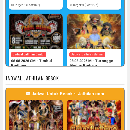
📅 Target: 8 (Post: 8/7)
📅 Target: 8 (Post: 8/7)
Jadwal Jathilan Bantul
Jadwal Jathilan Sleman
08 08 2026 SM - Timbul
08 08 2026 M - Turonggo
Budhoyo
Mudho Budoyo
📅 Target: 8 (Post: 8/7)
📅 Target: 8 (Post: 8/7)
JADWAL JATHILAN BESOK
📅 Jadwal Untuk Besok ~ Jathilan.com
Jadwal Jathilan Sleman
Jadwal Jathilan Gunung Kidul
08 08 2026 M - Klaras Anom
08 08 2026 S - Sekar