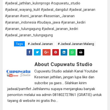
#jadwal_jathilan_kulonprogo #cupuwatu_studio
#jadwal_wayang_kulit #jadwal_dangdut #jadwal_jaranan
#jaranan #seni_jaranan #kesenian_Jaranan
#jaranan_indonesia #budaya_jawa #jaranan_kediri
#jaranan_tulungagung #jadwal_jaranan_kediri
#jadwal_jaranan_tulungagung
Tags
# Jadwal Jaranan
# Jadwal Jaranan Malang
About Cupuwatu Studio
Cupuwatu Studio adalah Kanal Youtube
Kesenian jathilan, jangan lupa like dan
subcribe ya gaes... Silahkan kirim
jadwal/pamflet Jathilanmu supaya menjangkau banyak
penonton melalui wa admin 081802727861 (GRATIS) untuk
tayang di website ini gratis lho...