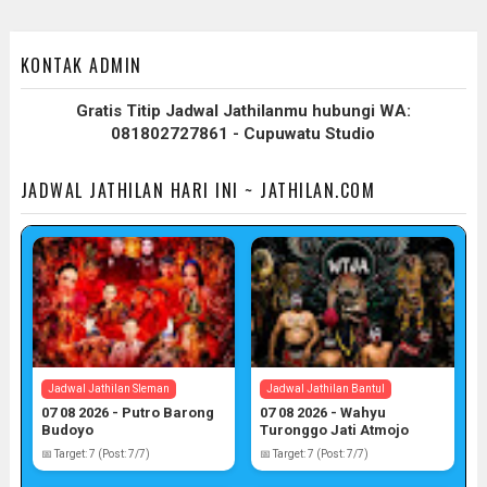
KONTAK ADMIN
Gratis Titip Jadwal Jathilanmu hubungi WA:
081802727861 - Cupuwatu Studio
JADWAL JATHILAN HARI INI ~ JATHILAN.COM
Jadwal Jathilan Sleman
Jadwal Jathilan Bantul
07 08 2026 - Putro Barong
07 08 2026 - Wahyu
Budoyo
Turonggo Jati Atmojo
📅 Target: 7 (Post: 7/7)
📅 Target: 7 (Post: 7/7)