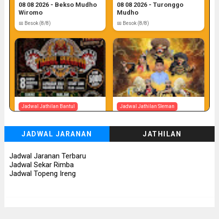
08 08 2026 - Bekso Mudho
08 08 2026 - Turonggo
Wiromo
Mudho
📅 Besok (8/8)
📅 Besok (8/8)
Jadwal Jathilan Bantul
Jadwal Jathilan Sleman
08 08 2026 - Timbul
08 08 2026 - Turonggo
Budhoyo
Mudho Budoyo
JADWAL JARANAN
JATHILAN
📅 Besok (8/8)
📅 Besok (8/8)
Jadwal Jaranan Terbaru
Jadwal Sekar Rimba
Jadwal Topeng Ireng
Jadwal Jathilan Sleman
Jadwal Jathilan Gunung Kidul