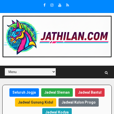
Seluruh Jogja
Jadwal Sleman
Jadwal Bantul
Jadwal Gunung Kidul
Jadwal Kulon Progo
Jadwal Kodya