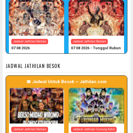
Jadwal Jathilan Sleman
Jadwal Jathilan Sleman
07 08 2026
07 08 2026 - Tunggul Rukun
📅 Target: 7 (Post: 7/7)
📅 Target: 7 (Post: 7/7)
JADWAL JATHILAN BESOK
📅 Jadwal Untuk Besok ~ Jathilan.com
Jadwal Jathilan Sleman
Jadwal Jathilan Gunung Kidul