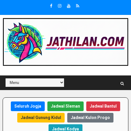
Seluruh Jogja
Jadwal Sleman
Jadwal Bantul
Jadwal Gunung Kidul
Jadwal Kulon Progo
Jadwal Kodya