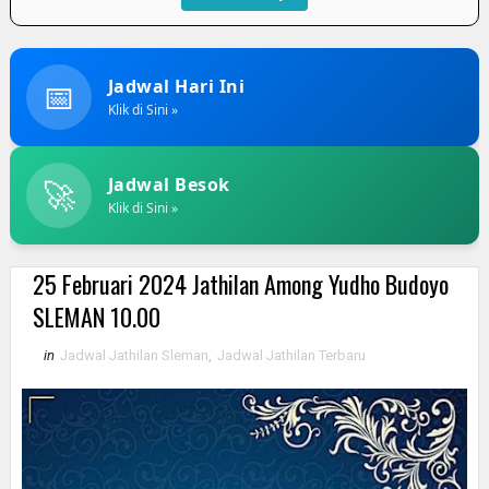
📅
Jadwal Hari Ini
Klik di Sini »
🚀
Jadwal Besok
Klik di Sini »
25 Februari 2024 Jathilan Among Yudho Budoyo
SLEMAN 10.00
in
Jadwal Jathilan Sleman
,
Jadwal Jathilan Terbaru