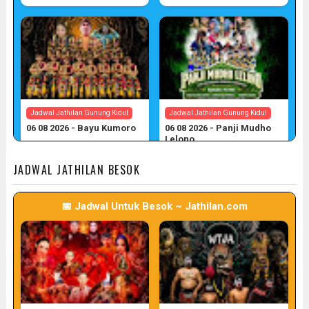
Jadwal Jathilan Gunung Kidul
Jadwal Jathilan Gunung Kidul
06 08 2026 - Bayu Kumoro
06 08 2026 - Panji Mudho
Lelono
📅 Target: 6 (Post: 6/7)
📅 Target: 6 (Post: 6/7)
JADWAL JATHILAN BESOK
📅 Jadwal Untuk Besok ~ Jathilan.com
Jadwal Jathilan Gunung Kidul
06 08 2026 - Wahyu Budoyo