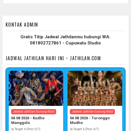
KONTAK ADMIN
Gratis Titip Jadwal Jathilanmu hubungi WA:
081802727861 - Cupuwatu Studio
JADWAL JATHILAN HARI INI ~ JATHILAN.COM
Jadwal Jathilan Gunung Kidul
Jadwal Jathilan Gunung Kidul
06 08 2026 - Kudho
06 08 2026 - Turonggo
Manggolo
Mudho
📅 Target: 6 (Post: 6/7)
📅 Target: 6 (Post: 6/7)