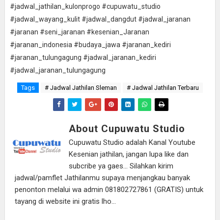
#jadwal_jathilan_kulonprogo #cupuwatu_studio
#jadwal_wayang_kulit #jadwal_dangdut #jadwal_jaranan
#jaranan #seni_jaranan #kesenian_Jaranan
#jaranan_indonesia #budaya_jawa #jaranan_kediri
#jaranan_tulungagung #jadwal_jaranan_kediri
#jadwal_jaranan_tulungagung
Tags
# Jadwal Jathilan Sleman
# Jadwal Jathilan Terbaru
About Cupuwatu Studio
Cupuwatu Studio adalah Kanal Youtube
Kesenian jathilan, jangan lupa like dan
subcribe ya gaes... Silahkan kirim
jadwal/pamflet Jathilanmu supaya menjangkau banyak
penonton melalui wa admin 081802727861 (GRATIS) untuk
tayang di website ini gratis lho...