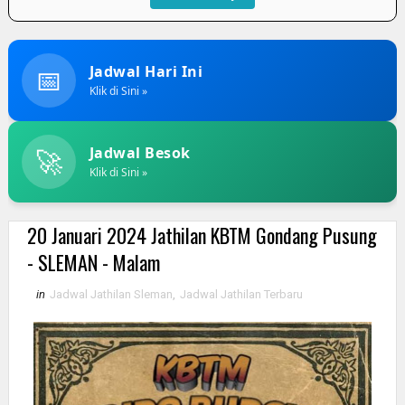
📅
Jadwal Hari Ini
Klik di Sini »
🚀
Jadwal Besok
Klik di Sini »
20 Januari 2024 Jathilan KBTM Gondang Pusung
- SLEMAN - Malam
in
Jadwal Jathilan Sleman
,
Jadwal Jathilan Terbaru