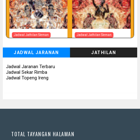
Jadwal Jathilan Sleman
Jadwal Jathilan Sleman
07 08 2026
07 08 2026 - Tunggul Rukun
JADWAL JARANAN
JATHILAN
📅 Besok (7/8)
📅 Besok (7/8)
Jadwal Jaranan Terbaru
Jadwal Sekar Rimba
Jadwal Topeng Ireng
TOTAL TAYANGAN HALAMAN