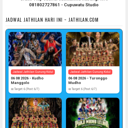
081802727861 - Cupuwatu Studio
JADWAL JATHILAN HARI INI ~ JATHILAN.COM
Jadwal Jathilan Gunung Kidul
Jadwal Jathilan Gunung Kidul
06 08 2026 - Kudho
06 08 2026 - Turonggo
Manggolo
Mudho
📅 Target: 6 (Post: 6/7)
📅 Target: 6 (Post: 6/7)