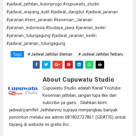
#jadwal_jathilan_kulonprogo #cupuwatu_studio
#jadwal_wayang_kulit #jadwal_dangdut #jadwal_jaranan
#jaranan #seni_jaranan #kesenian_Jaranan
#jaranan_indonesia #budaya_jawa #jaranan_kediri
#jaranan_tulungagung #jadwal_jaranan_kediri
#jadwal_jaranan_tulungagung
Tags
# Jadwal Jathilan Sleman
# Jadwal Jathilan Terbaru
About Cupuwatu Studio
Cupuwatu Studio adalah Kanal Youtube
Kesenian jathilan, jangan lupa like dan
subcribe ya gaes... Silahkan kirim
jadwal/pamflet Jathilanmu supaya menjangkau banyak
penonton melalui wa admin 081802727861 (GRATIS) untuk
tayang di website ini gratis lho...