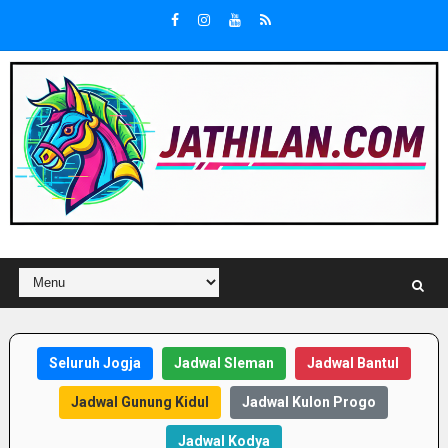
Seluruh Jogja
Jadwal Sleman
Jadwal Bantul
Jadwal Gunung Kidul
Jadwal Kulon Progo
Jadwal Kodya