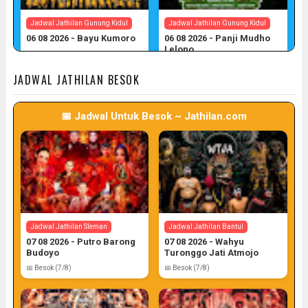
Jadwal Jathilan Gunung Kidul
Jadwal Jathilan Gunung Kidul
06 08 2026 - Bayu Kumoro
06 08 2026 - Panji Mudho
Lelono
📅 Target: 6 (Post: 6/7)
📅 Target: 6 (Post: 6/7)
JADWAL JATHILAN BESOK
📅 Jadwal Untuk Besok ~ Jathilan.com
Jadwal Jathilan Gunung Kidul
06 08 2026 - Wahyu Budoyo
📅 Target: 6 (Post: 6/7)
Jadwal Jathilan Sleman
Jadwal Jathilan Bantul
07 08 2026 - Putro Barong
07 08 2026 - Wahyu
Budoyo
Turonggo Jati Atmojo
📅 Besok (7/8)
📅 Besok (7/8)