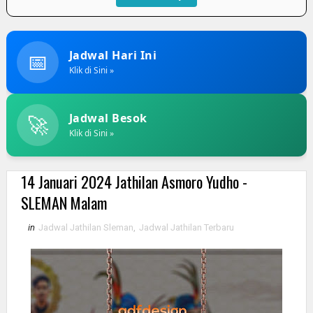
📅
Jadwal Hari Ini
Klik di Sini »
🚀
Jadwal Besok
Klik di Sini »
14 Januari 2024 Jathilan Asmoro Yudho -
SLEMAN Malam
in
Jadwal Jathilan Sleman
,
Jadwal Jathilan Terbaru