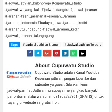
#jadwal_jathilan_kulonprogo #cupuwatu_studio
#jadwal_wayang_kulit #jadwal_dangdut #jadwal_jaranan
#jaranan #seni_jaranan #kesenian_Jaranan
#jaranan_indonesia #budaya_jawa #jaranan_kediri
#jaranan_tulungagung #jadwal_jaranan_kediri
#jadwal_jaranan_tulungagung
Tags
# Jadwal Jathilan Sleman
# Jadwal Jathilan Terbaru
About Cupuwatu Studio
Cupuwatu Studio adalah Kanal Youtube
Kesenian jathilan, jangan lupa like dan
subcribe ya gaes... Silahkan kirim
jadwal/pamflet Jathilanmu supaya menjangkau banyak
penonton melalui wa admin 081802727861 (GRATIS) untuk
tayang di website ini gratis lho...