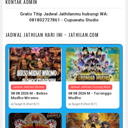
KONTAK ADMIN
Gratis Titip Jadwal Jathilanmu hubungi WA:
081802727861 - Cupuwatu Studio
JADWAL JATHILAN HARI INI ~ JATHILAN.COM
Jadwal Jathilan Sleman
Jadwal Jathilan Gunung Kidul
08 08 2026 M - Bekso
08 08 2026 M - Turonggo
Mudho Wiromo
Mudho
📅 Target: 8 (Post: 8/7)
📅 Target: 8 (Post: 8/7)