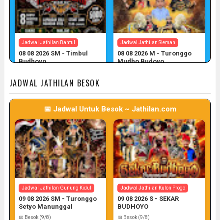
Jadwal Jathilan Bantul
Jadwal Jathilan Sleman
08 08 2026 SM - Timbul
08 08 2026 M - Turonggo
Budhoyo
Mudho Budoyo
📅 Target: 8 (Post: 8/7)
📅 Target: 8 (Post: 8/7)
JADWAL JATHILAN BESOK
📅 Jadwal Untuk Besok ~ Jathilan.com
Jadwal Jathilan Sleman
Jadwal Jathilan Gunung Kidul
08 08 2026 M - Klaras Anom
08 08 2026 S - Sekar
Sembrani
Kinasih
📅 Target: 8 (Post: 8/7)
📅 Target: 8 (Post: 8/7)
Jadwal Jathilan Gunung Kidul
Jadwal Jathilan Kulon Progo
09 08 2026 SM - Turonggo
09 08 2026 S - SEKAR
Setyo Manunggal
BUDHOYO
📅 Besok (9/8)
📅 Besok (9/8)