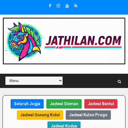
Seluruh Jogja
Jadwal Sleman
Jadwal Bantul
Jadwal Gunung Kidul
Jadwal Kulon Progo
Jadwal Kodya