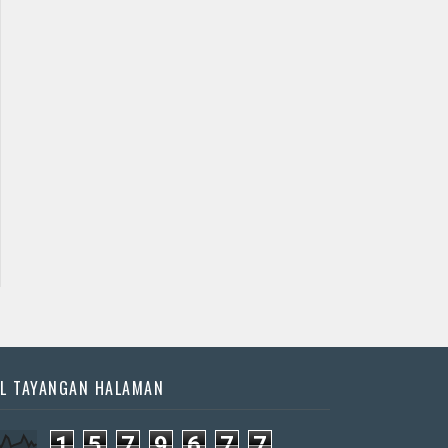
L TAYANGAN HALAMAN
1
5
7
9
6
7
7