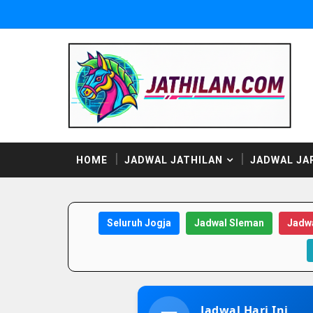
HOME
JADWAL JATHILAN
JADWAL JA
Seluruh Jogja
Jadwal Sleman
Jadwa
Jadwal Hari Ini