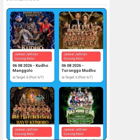
Jadwal Jathilan
Jadwal Jathilan
Gunung Kidul
Gunung Kidul
06 08 2026 - Kudho
06 08 2026 -
Manggolo
Turonggo Mudho
📅 Target: 6 (Post: 6/7)
📅 Target: 6 (Post: 6/7)
Jadwal Jathilan
Jadwal Jathilan
Gunung Kidul
Gunung Kidul