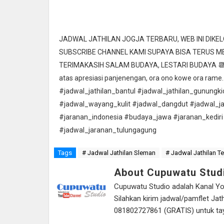
JADWAL JATHILAN JOGJA TERBARU, WEB INI DIK
SUBSCRIBE CHANNEL KAMI SUPAYA BISA TERUS 
TERIMAKASIH SALAM BUDAYA, LESTARI BUDAYA 📆 Ta
atas apresiasi panjenengan, ora ono kowe ora rame.
#jadwal_jathilan_bantul #jadwal_jathilan_gunungk
#jadwal_wayang_kulit #jadwal_dangdut #jadwal_j
#jaranan_indonesia #budaya_jawa #jaranan_kediri
#jadwal_jaranan_tulungagung
Tags
# Jadwal Jathilan Sleman
# Jadwal Jathilan T
About Cupuwatu Stud
Cupuwatu Studio adalah Kanal Yout
Silahkan kirim jadwal/pamflet J
081802727861 (GRATIS) untuk tayan