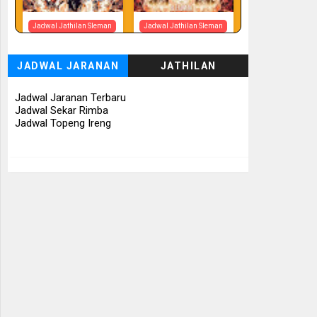
Jadwal Jathilan Sleman
Jadwal Jathilan Sleman
07 08 2026
07 08 2026 -
Tunggul Rukun
JADWAL JARANAN
JATHILAN
📅 Besok (7/8)
📅 Besok (7/8)
Jadwal Jaranan Terbaru
Jadwal Sekar Rimba
Jadwal Topeng Ireng