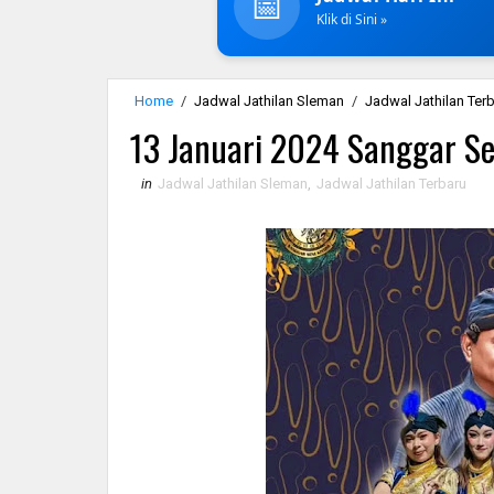
📅
Klik di Sini »
Home
/
Jadwal Jathilan Sleman
/
Jadwal Jathilan Ter
13 Januari 2024 Sanggar S
in
Jadwal Jathilan Sleman
,
Jadwal Jathilan Terbaru