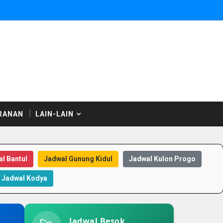
RANAN
LAIN-LAIN
l Bantul
Jadwal Gunung Kidul
Jadwal Kulon Progo
Jadwal Kodya
Jadwal Besok