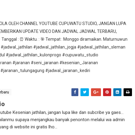
ELOLA OLEH CHANNEL YOUTUBE CUPUWATU STUDIO, JANGAN LUPA
MEMBERIKAN UPDATE VIDEO DAN JADWAL JADWAL TERBARU,
nggal : ⏰ Waktu. : 🎯 Tempat : Monggo diramaikan. Maturnuwun
 #jadwal_jathilan #jadwal_jathilan_jogja #jadwal_jathilan_sleman
idul #jadwal_jathilan_kulonprogo #cupuwatu_studio
aranan #jaranan #seni_jaranan #kesenian_Jaranan
 #jaranan_tulungagung #jadwal_jaranan_kediri
erbaru
io
ube Kesenian jathilan, jangan lupa like dan subcribe ya gaes...
athilanmu supaya menjangkau banyak penonton melalui wa admin
g di website ini gratis lho...