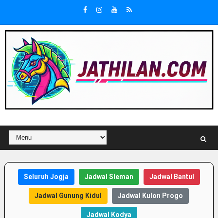
Seluruh Jogja
Jadwal Sleman
Jadwal Bantul
Jadwal Gunung Kidul
Jadwal Kulon Progo
Jadwal Kodya