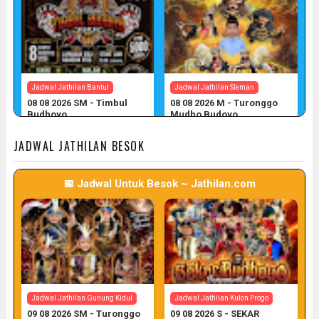
Jadwal Jathilan Bantul
Jadwal Jathilan Sleman
08 08 2026 SM - Timbul
08 08 2026 M - Turonggo
Budhoyo
Mudho Budoyo
📅 Target: 8 (Post: 8/7)
📅 Target: 8 (Post: 8/7)
JADWAL JATHILAN BESOK
📅 Jadwal Untuk Besok ~ Jathilan.com
Jadwal Jathilan Sleman
Jadwal Jathilan Gunung Kidul
08 08 2026 M - Klaras Anom
08 08 2026 S - Sekar
Sembrani
Kinasih
📅 Target: 8 (Post: 8/7)
📅 Target: 8 (Post: 8/7)
Jadwal Jathilan Gunung Kidul
Jadwal Jathilan Kulon Progo
09 08 2026 SM - Turonggo
09 08 2026 S - SEKAR