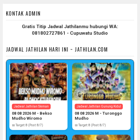
KONTAK ADMIN
Gratis Titip Jadwal Jathilanmu hubungi WA:
081802727861 - Cupuwatu Studio
JADWAL JATHILAN HARI INI ~ JATHILAN.COM
Jadwal Jathilan Sleman
Jadwal Jathilan Gunung Kidul
08 08 2026 M - Bekso
08 08 2026 M - Turonggo
Mudho Wiromo
Mudho
📅 Target: 8 (Post: 8/7)
📅 Target: 8 (Post: 8/7)