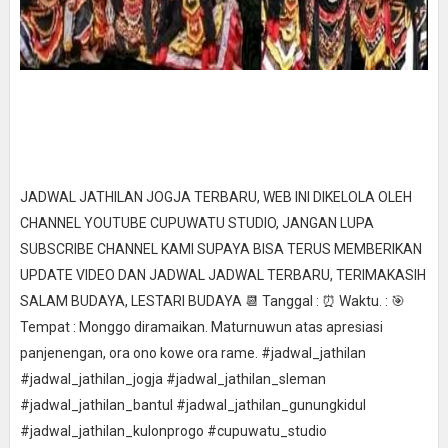
JADWAL JATHILAN JOGJA TERBARU, WEB INI DIKELOLA OLEH
CHANNEL YOUTUBE CUPUWATU STUDIO, JANGAN LUPA
SUBSCRIBE CHANNEL KAMI SUPAYA BISA TERUS MEMBERIKAN
UPDATE VIDEO DAN JADWAL JADWAL TERBARU, TERIMAKASIH
SALAM BUDAYA, LESTARI BUDAYA 📆 Tanggal : ⏰ Waktu. : 🎯
Tempat : Monggo diramaikan. Maturnuwun atas apresiasi
panjenengan, ora ono kowe ora rame. #jadwal_jathilan
#jadwal_jathilan_jogja #jadwal_jathilan_sleman
#jadwal_jathilan_bantul #jadwal_jathilan_gunungkidul
#jadwal_jathilan_kulonprogo #cupuwatu_studio