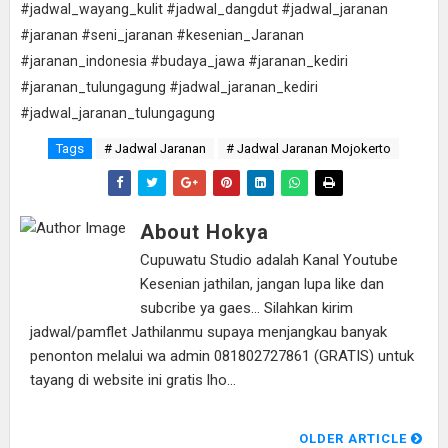
#jadwal_wayang_kulit #jadwal_dangdut #jadwal_jaranan
#jaranan #seni_jaranan #kesenian_Jaranan
#jaranan_indonesia #budaya_jawa #jaranan_kediri
#jaranan_tulungagung #jadwal_jaranan_kediri
#jadwal_jaranan_tulungagung
Tags
# Jadwal Jaranan
# Jadwal Jaranan Mojokerto
About Hokya
Cupuwatu Studio adalah Kanal Youtube
Kesenian jathilan, jangan lupa like dan
subcribe ya gaes... Silahkan kirim
jadwal/pamflet Jathilanmu supaya menjangkau banyak
penonton melalui wa admin 081802727861 (GRATIS) untuk
tayang di website ini gratis lho...
OLDER ARTICLE