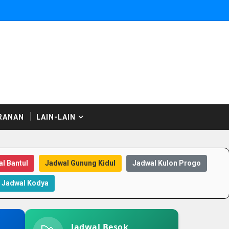
RANAN
LAIN-LAIN
l Bantul
Jadwal Gunung Kidul
Jadwal Kulon Progo
Jadwal Kodya
Jadwal Besok