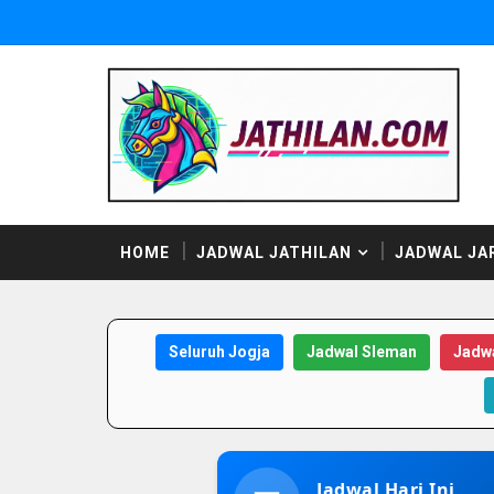
HOME
JADWAL JATHILAN
JADWAL JA
Seluruh Jogja
Jadwal Sleman
Jadwa
Jadwal Hari Ini