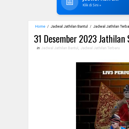
📅
Klik di Sini »
Home
/
Jadwal Jathilan Bantul
/
Jadwal Jathilan Terb
31 Desember 2023 Jathilan
in
Jadwal Jathilan Bantul
,
Jadwal Jathilan Terbaru