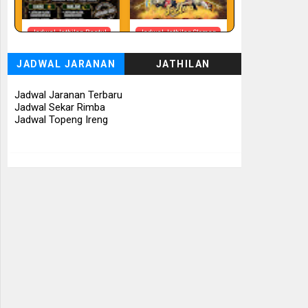
Jadwal Jathilan Bantul
Jadwal Jathilan Sleman
08 08 2026 - Timbul
08 08 2026 -
Budhoyo
Turonggo Mudho
JADWAL JARANAN
JATHILAN
Budoyo
📅 Besok (8/8)
📅 Besok (8/8)
Jadwal Jaranan Terbaru
Jadwal Sekar Rimba
Jadwal Topeng Ireng
Jadwal Jathilan
Jadwal Jathilan Sleman
Gunung Kidul
08 08 2026 - Klaras
08 08 2026 - Sekar
Anom Sembrani
Kinasih
📅 Besok (8/8)
📅 Besok (8/8)