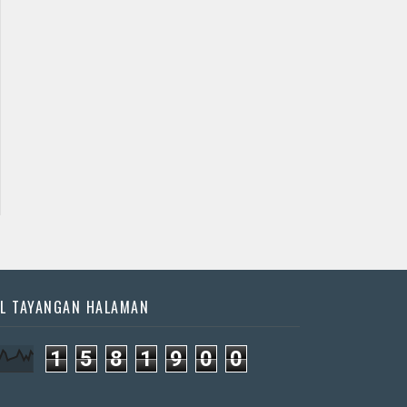
Jadwal Jathilan
Jadwal Jathilan Sleman
Gunung Kidul
08 08 2026 - Klaras
08 08 2026 - yogo
Anom sembrani
joo pruso
📅 Besok (8/8)
📅 Besok (8/8)
L TAYANGAN HALAMAN
1
5
8
1
9
0
0