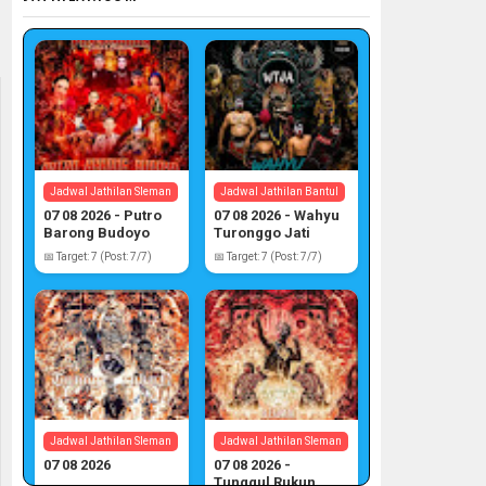
Jadwal Jathilan Sleman
Jadwal Jathilan Bantul
07 08 2026 - Putro
07 08 2026 - Wahyu
Barong Budoyo
Turonggo Jati
Atmojo
📅 Target: 7 (Post: 7/7)
📅 Target: 7 (Post: 7/7)
Jadwal Jathilan Sleman
Jadwal Jathilan Sleman
07 08 2026
07 08 2026 -
Tunggul Rukun