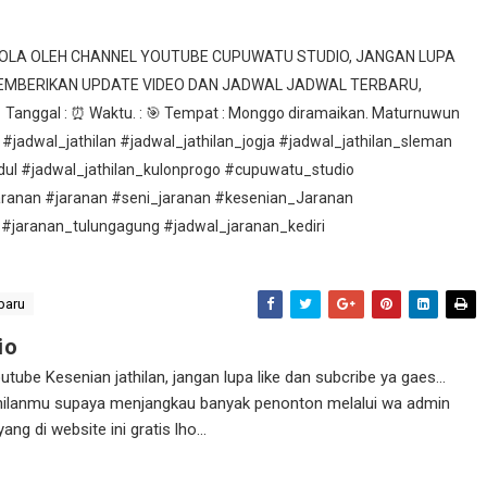
ELOLA OLEH CHANNEL YOUTUBE CUPUWATU STUDIO, JANGAN LUPA
MEMBERIKAN UPDATE VIDEO DAN JADWAL JADWAL TERBARU,
nggal : ⏰ Waktu. : 🎯 Tempat : Monggo diramaikan. Maturnuwun
 #jadwal_jathilan #jadwal_jathilan_jogja #jadwal_jathilan_sleman
idul #jadwal_jathilan_kulonprogo #cupuwatu_studio
aranan #jaranan #seni_jaranan #kesenian_Jaranan
 #jaranan_tulungagung #jadwal_jaranan_kediri
baru
io
ube Kesenian jathilan, jangan lupa like dan subcribe ya gaes...
athilanmu supaya menjangkau banyak penonton melalui wa admin
g di website ini gratis lho...