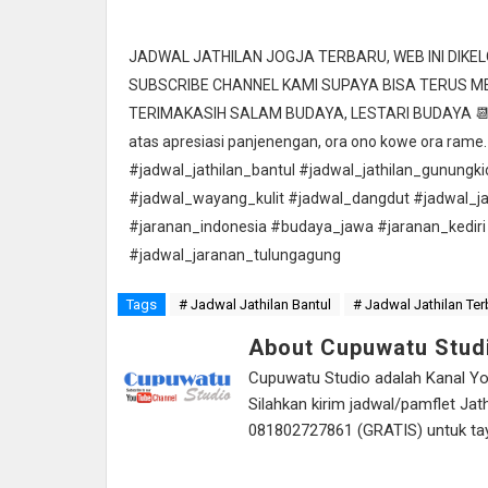
JADWAL JATHILAN JOGJA TERBARU, WEB INI DIK
SUBSCRIBE CHANNEL KAMI SUPAYA BISA TERUS 
TERIMAKASIH SALAM BUDAYA, LESTARI BUDAYA 📆 Ta
atas apresiasi panjenengan, ora ono kowe ora rame.
#jadwal_jathilan_bantul #jadwal_jathilan_gunungk
#jadwal_wayang_kulit #jadwal_dangdut #jadwal_j
#jaranan_indonesia #budaya_jawa #jaranan_kediri
#jadwal_jaranan_tulungagung
Tags
# Jadwal Jathilan Bantul
# Jadwal Jathilan Ter
About Cupuwatu Stud
Cupuwatu Studio adalah Kanal Yout
Silahkan kirim jadwal/pamflet J
081802727861 (GRATIS) untuk tayan