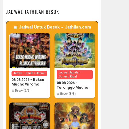
📅 Target: 7 (Post: 7/7)
📅 Target: 7 (Post: 7/7)
JADWAL JATHILAN BESOK
📅 Jadwal Untuk Besok ~ Jathilan.com
Jadwal Jathilan
Jadwal Jathilan Sleman
Gunung Kidul
08 08 2026 - Bekso
08 08 2026 -
Mudho Wiromo
Turonggo Mudho
📅 Besok (8/8)
📅 Besok (8/8)