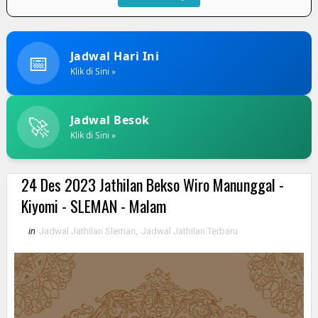
📅
Jadwal Hari Ini
Klik di Sini »
🚀
Jadwal Besok
Klik di Sini »
24 Des 2023 Jathilan Bekso Wiro Manunggal -
Kiyomi - SLEMAN - Malam
in
Jadwal Jathilan Sleman
,
Jadwal Jathilan Terbaru