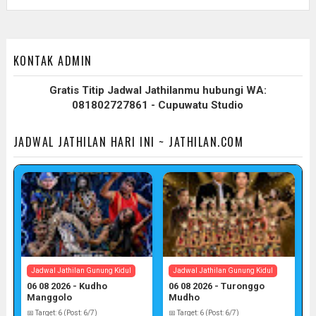
KONTAK ADMIN
Gratis Titip Jadwal Jathilanmu hubungi WA:
081802727861 - Cupuwatu Studio
JADWAL JATHILAN HARI INI ~ JATHILAN.COM
Jadwal Jathilan Gunung Kidul
Jadwal Jathilan Gunung Kidul
06 08 2026 - Kudho
06 08 2026 - Turonggo
Manggolo
Mudho
📅 Target: 6 (Post: 6/7)
📅 Target: 6 (Post: 6/7)