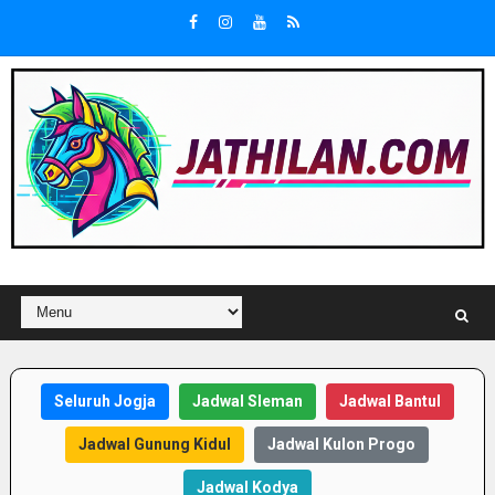
Seluruh Jogja
Jadwal Sleman
Jadwal Bantul
Jadwal Gunung Kidul
Jadwal Kulon Progo
Jadwal Kodya