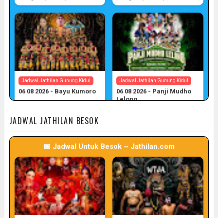
Jadwal Jathilan Gunung Kidul
Jadwal Jathilan Gunung Kidul
06 08 2026 - Bayu Kumoro
06 08 2026 - Panji Mudho
Lelono
📅 Target: 6 (Post: 6/7)
📅 Target: 6 (Post: 6/7)
JADWAL JATHILAN BESOK
📅 Jadwal Untuk Besok ~ Jathilan.com
Jadwal Jathilan Gunung Kidul
06 08 2026 - Wahyu Budoyo