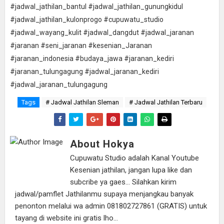
#jadwal_jathilan_bantul #jadwal_jathilan_gunungkidul
#jadwal_jathilan_kulonprogo #cupuwatu_studio
#jadwal_wayang_kulit #jadwal_dangdut #jadwal_jaranan
#jaranan #seni_jaranan #kesenian_Jaranan
#jaranan_indonesia #budaya_jawa #jaranan_kediri
#jaranan_tulungagung #jadwal_jaranan_kediri
#jadwal_jaranan_tulungagung
Tags
# Jadwal Jathilan Sleman
# Jadwal Jathilan Terbaru
About Hokya
Cupuwatu Studio adalah Kanal Youtube
Kesenian jathilan, jangan lupa like dan
subcribe ya gaes... Silahkan kirim
jadwal/pamflet Jathilanmu supaya menjangkau banyak
penonton melalui wa admin 081802727861 (GRATIS) untuk
tayang di website ini gratis lho...