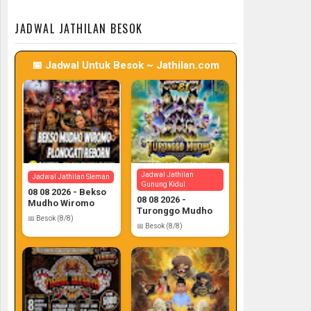
📅 Target: 7 (Post: 7/7)
📅 Target: 7 (Post: 7/7)
JADWAL JATHILAN BESOK
📅 Jadwal Untuk Besok ~ Jathilan.com
Jadwal Jathilan
Jadwal Jathilan Sleman
Gunung Kidul
08 08 2026 - Bekso
08 08 2026 -
Mudho Wiromo
Turonggo Mudho
📅 Besok (8/8)
📅 Besok (8/8)