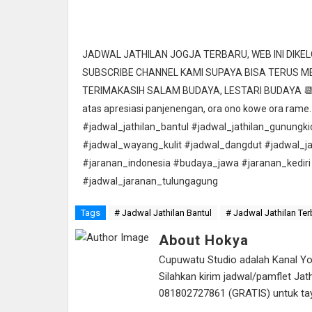
JADWAL JATHILAN JOGJA TERBARU, WEB INI DIK
SUBSCRIBE CHANNEL KAMI SUPAYA BISA TERUS 
TERIMAKASIH SALAM BUDAYA, LESTARI BUDAYA 📆 Ta
atas apresiasi panjenengan, ora ono kowe ora rame.
#jadwal_jathilan_bantul #jadwal_jathilan_gunungk
#jadwal_wayang_kulit #jadwal_dangdut #jadwal_j
#jaranan_indonesia #budaya_jawa #jaranan_kediri
#jadwal_jaranan_tulungagung
Tags
# Jadwal Jathilan Bantul
# Jadwal Jathilan Ter
About Hokya
Cupuwatu Studio adalah Kanal Yout
Silahkan kirim jadwal/pamflet J
081802727861 (GRATIS) untuk tayan