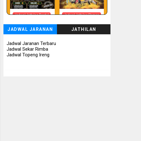
Jadwal Jathilan Bantul
Jadwal Jathilan Sleman
08 08 2026 - Timbul
08 08 2026 -
Budhoyo
Turonggo Mudho
JADWAL JARANAN
JATHILAN
Budoyo
📅 Besok (8/8)
📅 Besok (8/8)
Jadwal Jaranan Terbaru
Jadwal Sekar Rimba
Jadwal Topeng Ireng
Jadwal Jathilan
Jadwal Jathilan Sleman
Gunung Kidul
08 08 2026 - Klaras
08 08 2026 - Sekar
Anom Sembrani
Kinasih
📅 Besok (8/8)
📅 Besok (8/8)