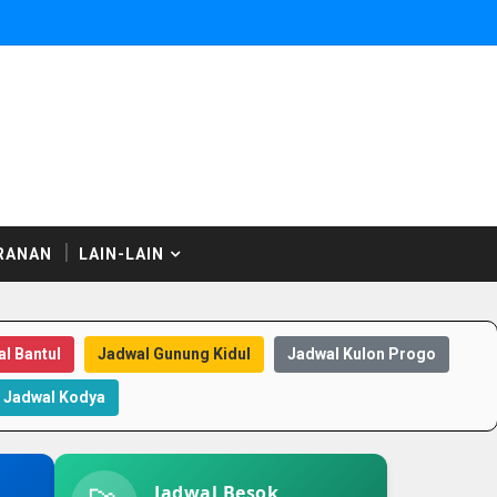
RANAN
LAIN-LAIN
l Bantul
Jadwal Gunung Kidul
Jadwal Kulon Progo
Jadwal Kodya
Jadwal Besok