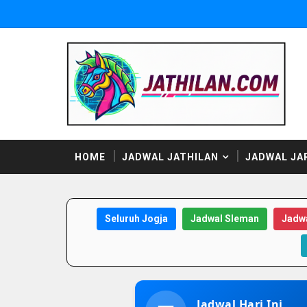
HOME
JADWAL JATHILAN
JADWAL JA
Seluruh Jogja
Jadwal Sleman
Jadwa
Jadwal Hari Ini