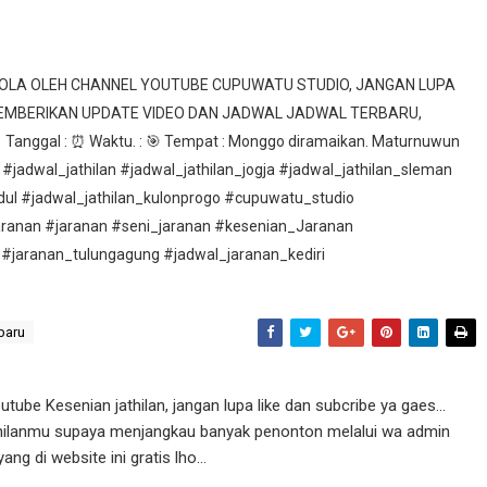
ELOLA OLEH CHANNEL YOUTUBE CUPUWATU STUDIO, JANGAN LUPA
MEMBERIKAN UPDATE VIDEO DAN JADWAL JADWAL TERBARU,
nggal : ⏰ Waktu. : 🎯 Tempat : Monggo diramaikan. Maturnuwun
 #jadwal_jathilan #jadwal_jathilan_jogja #jadwal_jathilan_sleman
idul #jadwal_jathilan_kulonprogo #cupuwatu_studio
aranan #jaranan #seni_jaranan #kesenian_Jaranan
 #jaranan_tulungagung #jadwal_jaranan_kediri
baru
ube Kesenian jathilan, jangan lupa like dan subcribe ya gaes...
athilanmu supaya menjangkau banyak penonton melalui wa admin
g di website ini gratis lho...