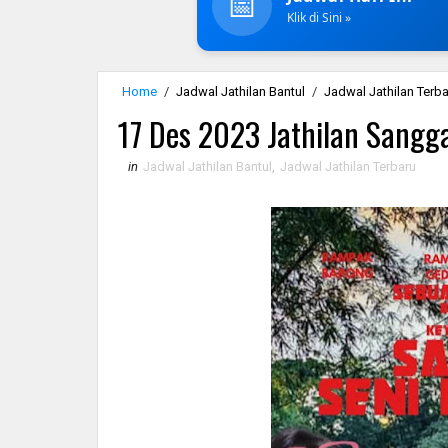
📅
Klik di Sini »
Home
/
Jadwal Jathilan Bantul
/
Jadwal Jathilan Terb
17 Des 2023 Jathilan Sangg
in
Jadwal Jathilan Bantul
,
Jadwal Jathilan Terbaru