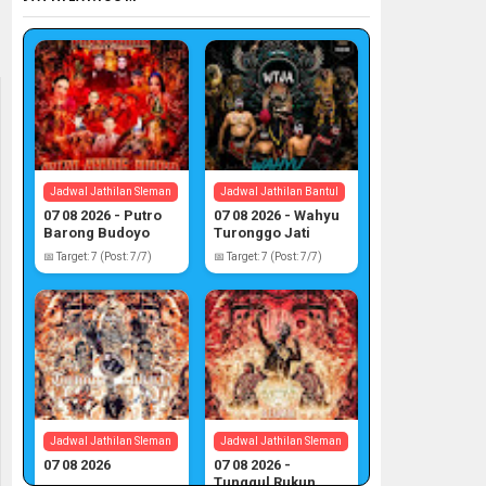
Jadwal Jathilan Sleman
Jadwal Jathilan Bantul
07 08 2026 - Putro
07 08 2026 - Wahyu
Barong Budoyo
Turonggo Jati
Atmojo
📅 Target: 7 (Post: 7/7)
📅 Target: 7 (Post: 7/7)
Jadwal Jathilan Sleman
Jadwal Jathilan Sleman
07 08 2026
07 08 2026 -
Tunggul Rukun