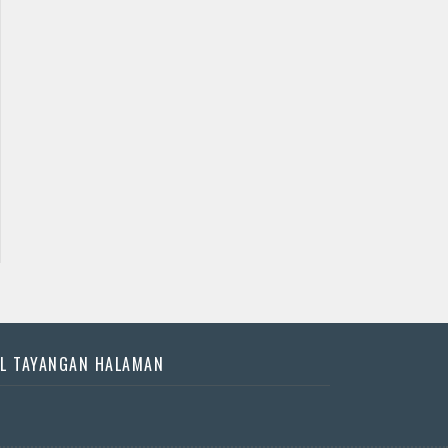
Jadwal Jathilan
Jadwal Jathilan Sleman
Gunung Kidul
08 08 2026 - Klaras
08 08 2026 - yogo
Anom sembrani
joo pruso
📅 Besok (8/8)
📅 Besok (8/8)
L TAYANGAN HALAMAN