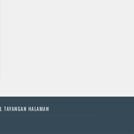
Jadwal Jathilan Kulon
Jadwal Jathilan Bantul
Progo
09 09 2026 S - Kudho
09 08 2026 S - Krido
Bramudho
Kencono
📅 Besok (9/8)
📅 Besok (9/8)
L TAYANGAN HALAMAN