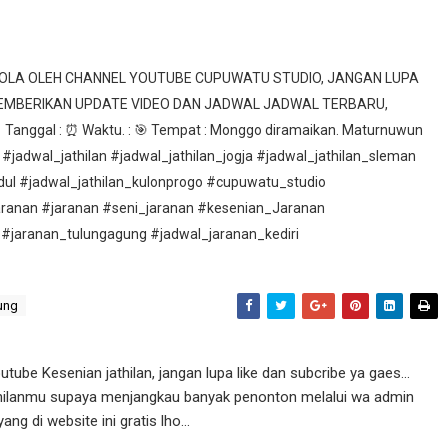
ELOLA OLEH CHANNEL YOUTUBE CUPUWATU STUDIO, JANGAN LUPA
MEMBERIKAN UPDATE VIDEO DAN JADWAL JADWAL TERBARU,
nggal : ⏰ Waktu. : 🎯 Tempat : Monggo diramaikan. Maturnuwun
 #jadwal_jathilan #jadwal_jathilan_jogja #jadwal_jathilan_sleman
idul #jadwal_jathilan_kulonprogo #cupuwatu_studio
aranan #jaranan #seni_jaranan #kesenian_Jaranan
 #jaranan_tulungagung #jadwal_jaranan_kediri
ung
ube Kesenian jathilan, jangan lupa like dan subcribe ya gaes...
athilanmu supaya menjangkau banyak penonton melalui wa admin
g di website ini gratis lho...