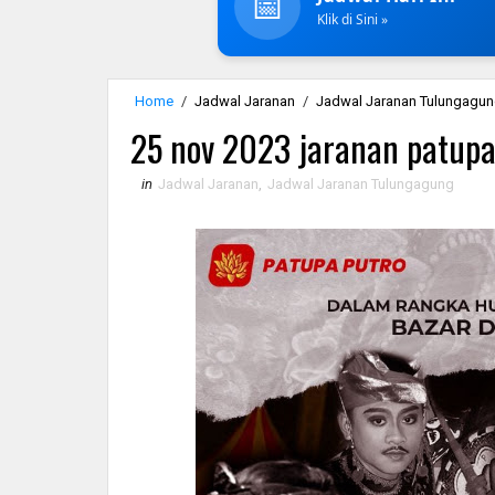
📅
Klik di Sini »
Home
/
Jadwal Jaranan
/
Jadwal Jaranan Tulungagu
25 nov 2023 jaranan patup
in
Jadwal Jaranan
,
Jadwal Jaranan Tulungagung