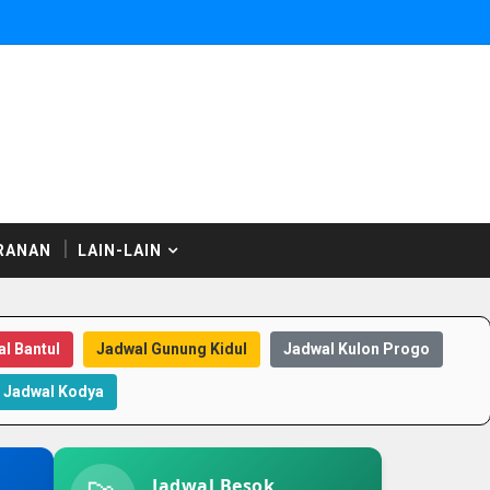
RANAN
LAIN-LAIN
l Bantul
Jadwal Gunung Kidul
Jadwal Kulon Progo
Jadwal Kodya
Jadwal Besok