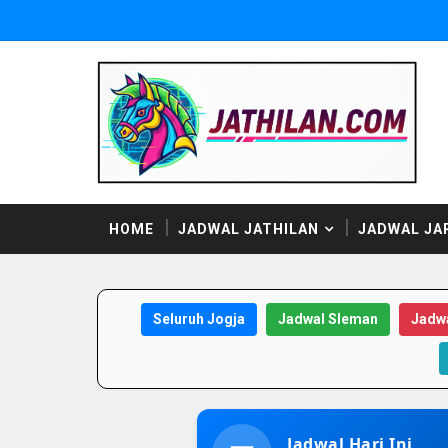
HOME
JADWAL JATHILAN
JADWAL JA
Seluruh Jogja
Jadwal Sleman
Jadwa
Jadwal Hari Ini