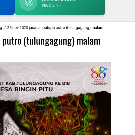
🚀
Klik di Sini »
ng
/
25 nov 2023 jaranan patupa putro (tulungagung) malam
a putro (tulungagung) malam