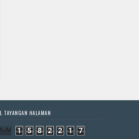
Jadwal Jathilan
Jadwal Jathilan Sleman
Gunung Kidul
08 08 2026 - Klaras
08 08 2026 - yogo
Anom sembrani
joo pruso
📅 Besok (8/8)
📅 Besok (8/8)
L TAYANGAN HALAMAN
1
5
8
2
2
1
7