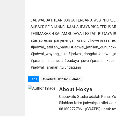
JADWAL JATHILAN JOGJA TERBARU, WEB INI DIK
SUBSCRIBE CHANNEL KAMI SUPAYA BISA TERUS 
TERIMAKASIH SALAM BUDAYA, LESTARI BUDAYA 📆 Ta
atas apresiasi panjenengan, ora ono kowe ora rame.
#jadwal_jathilan_bantul #jadwal_jathilan_gunungk
#jadwal_wayang_kulit #jadwal_dangdut #jadwal_j
#jaranan_indonesia #budaya_jawa #jaranan_kediri
#jadwal_jaranan_tulungagung
Tags
# Jadwal Jathilan Sleman
About Hokya
Cupuwatu Studio adalah Kanal Yout
Silahkan kirim jadwal/pamflet J
081802727861 (GRATIS) untuk tayan