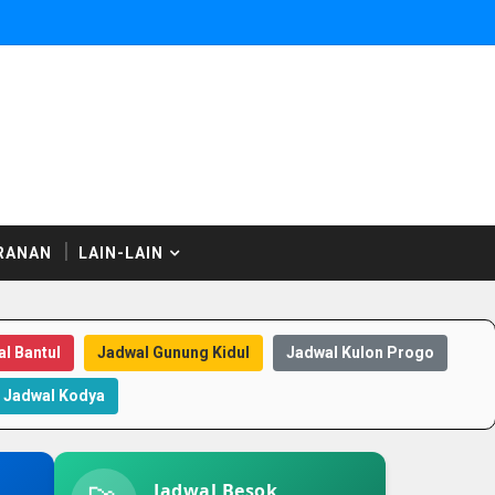
RANAN
LAIN-LAIN
l Bantul
Jadwal Gunung Kidul
Jadwal Kulon Progo
Jadwal Kodya
Jadwal Besok