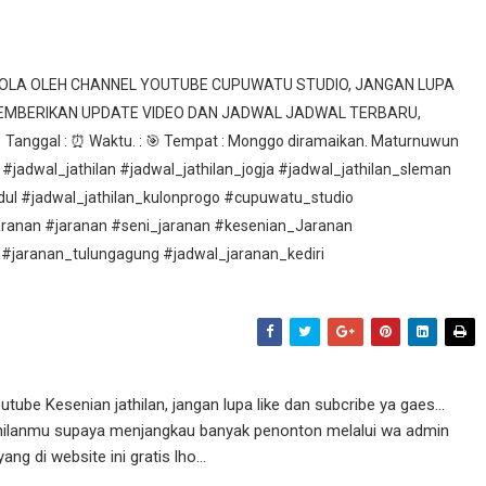
ELOLA OLEH CHANNEL YOUTUBE CUPUWATU STUDIO, JANGAN LUPA
MEMBERIKAN UPDATE VIDEO DAN JADWAL JADWAL TERBARU,
nggal : ⏰ Waktu. : 🎯 Tempat : Monggo diramaikan. Maturnuwun
 #jadwal_jathilan #jadwal_jathilan_jogja #jadwal_jathilan_sleman
idul #jadwal_jathilan_kulonprogo #cupuwatu_studio
aranan #jaranan #seni_jaranan #kesenian_Jaranan
 #jaranan_tulungagung #jadwal_jaranan_kediri
ube Kesenian jathilan, jangan lupa like dan subcribe ya gaes...
athilanmu supaya menjangkau banyak penonton melalui wa admin
g di website ini gratis lho...