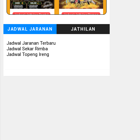
Jadwal Jathilan Bantul
Jadwal Jathilan Sleman
08 08 2026 - Timbul
08 08 2026 -
Budhoyo
Turonggo Mudho
JADWAL JARANAN
JATHILAN
Budoyo
📅 Besok (8/8)
📅 Besok (8/8)
Jadwal Jaranan Terbaru
Jadwal Sekar Rimba
Jadwal Topeng Ireng
Jadwal Jathilan
Jadwal Jathilan Sleman
Gunung Kidul
08 08 2026 - Klaras
08 08 2026 - Sekar
Anom Sembrani
Kinasih
📅 Besok (8/8)
📅 Besok (8/8)