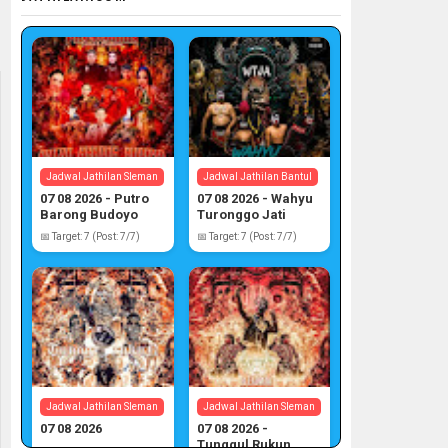
Jadwal Jathilan Sleman
Jadwal Jathilan Bantul
07 08 2026 - Putro
07 08 2026 - Wahyu
Barong Budoyo
Turonggo Jati
Atmojo
📅 Target: 7 (Post: 7/7)
📅 Target: 7 (Post: 7/7)
Jadwal Jathilan Sleman
Jadwal Jathilan Sleman
07 08 2026
07 08 2026 -
Tunggul Rukun