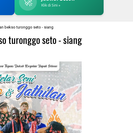
🚀
Klik di Sini »
lan bekso turonggo seto - siang
so turonggo seto - siang