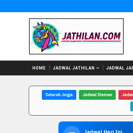
HOME
JADWAL JATHILAN
JADWAL JA
Seluruh Jogja
Jadwal Sleman
Jadwa
Jadwal Hari Ini