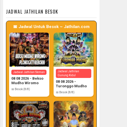
📅 Target: 7 (Post: 7/7)
📅 Target: 7 (Post: 7/7)
JADWAL JATHILAN BESOK
📅 Jadwal Untuk Besok ~ Jathilan.com
Jadwal Jathilan
Jadwal Jathilan Sleman
Gunung Kidul
08 08 2026 - Bekso
08 08 2026 -
Mudho Wiromo
Turonggo Mudho
📅 Besok (8/8)
📅 Besok (8/8)