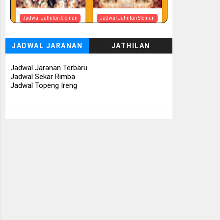
Jadwal Jathilan Sleman
Jadwal Jathilan Sleman
07 08 2026
07 08 2026 -
Tunggul Rukun
JADWAL JARANAN
JATHILAN
📅 Besok (7/8)
📅 Besok (7/8)
Jadwal Jaranan Terbaru
Jadwal Sekar Rimba
Jadwal Topeng Ireng