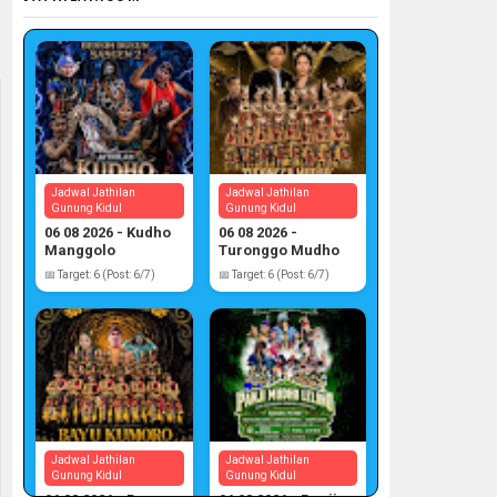
Jadwal Jathilan
Jadwal Jathilan
Gunung Kidul
Gunung Kidul
06 08 2026 - Kudho
06 08 2026 -
Manggolo
Turonggo Mudho
📅 Target: 6 (Post: 6/7)
📅 Target: 6 (Post: 6/7)
Jadwal Jathilan
Jadwal Jathilan
Gunung Kidul
Gunung Kidul