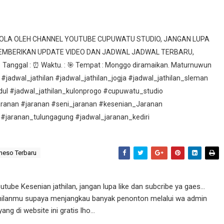
ELOLA OLEH CHANNEL YOUTUBE CUPUWATU STUDIO, JANGAN LUPA
MEMBERIKAN UPDATE VIDEO DAN JADWAL JADWAL TERBARU,
nggal : ⏰ Waktu. : 🎯 Tempat : Monggo diramaikan. Maturnuwun
 #jadwal_jathilan #jadwal_jathilan_jogja #jadwal_jathilan_sleman
idul #jadwal_jathilan_kulonprogo #cupuwatu_studio
aranan #jaranan #seni_jaranan #kesenian_Jaranan
 #jaranan_tulungagung #jadwal_jaranan_kediri
neso Terbaru
ube Kesenian jathilan, jangan lupa like dan subcribe ya gaes...
athilanmu supaya menjangkau banyak penonton melalui wa admin
g di website ini gratis lho...