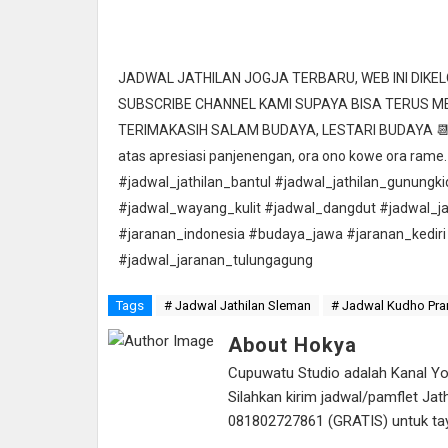
JADWAL JATHILAN JOGJA TERBARU, WEB INI DIK
SUBSCRIBE CHANNEL KAMI SUPAYA BISA TERUS 
TERIMAKASIH SALAM BUDAYA, LESTARI BUDAYA 📆 Ta
atas apresiasi panjenengan, ora ono kowe ora rame.
#jadwal_jathilan_bantul #jadwal_jathilan_gunungk
#jadwal_wayang_kulit #jadwal_dangdut #jadwal_j
#jaranan_indonesia #budaya_jawa #jaranan_kediri
#jadwal_jaranan_tulungagung
Tags
# Jadwal Jathilan Sleman
# Jadwal Kudho Pra
About Hokya
Cupuwatu Studio adalah Kanal Yout
Silahkan kirim jadwal/pamflet J
081802727861 (GRATIS) untuk tayan