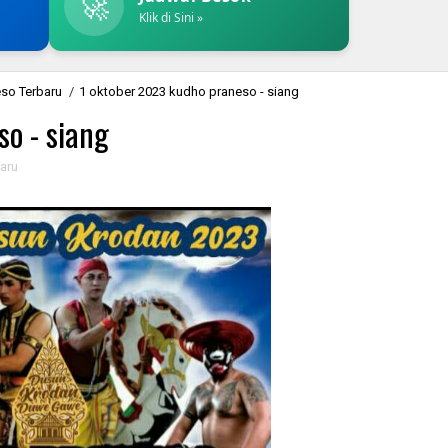
🚀
Klik di Sini »
so Terbaru
/
1 oktober 2023 kudho praneso - siang
o - siang
aru