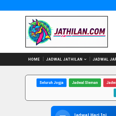
HOME
JADWAL JATHILAN
JADWAL JA
Seluruh Jogja
Jadwal Sleman
Jadwa
Jadwal Hari Ini