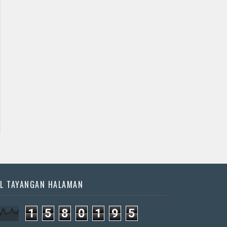
L TAYANGAN HALAMAN
1
5
8
0
1
9
5