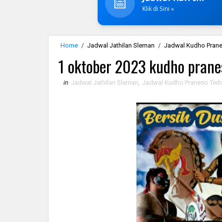
📅
Klik di Sini »
Home
/
Jadwal Jathilan Sleman
/
Jadwal Kudho Prane
1 oktober 2023 kudho pranes
in
Jadwal Jathilan Sleman
,
Jadwal Kudho Praneso Terb