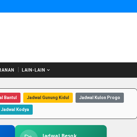
RANAN
LAIN-LAIN
l Bantul
Jadwal Gunung Kidul
Jadwal Kulon Progo
Jadwal Kodya
Jadwal Besok