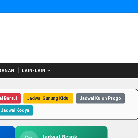
RANAN
LAIN-LAIN
l Bantul
Jadwal Gunung Kidul
Jadwal Kulon Progo
Jadwal Kodya
Jadwal Besok