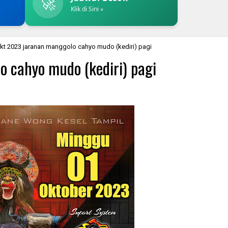
🚀
Klik di Sini »
okt 2023 jaranan manggolo cahyo mudo (kediri) pagi
o cahyo mudo (kediri) pagi