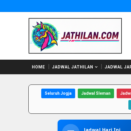
HOME
JADWAL JATHILAN
JADWAL JA
Seluruh Jogja
Jadwal Sleman
Jadwa
Jadwal Hari Ini