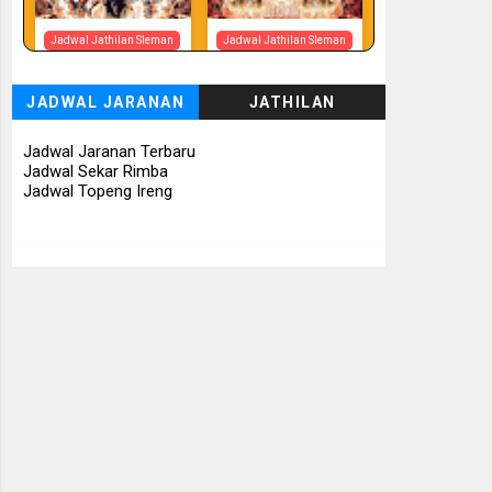
Jadwal Jathilan Sleman
Jadwal Jathilan Sleman
07 08 2026
07 08 2026 -
Tunggul Rukun
JADWAL JARANAN
JATHILAN
📅 Besok (7/8)
📅 Besok (7/8)
Jadwal Jaranan Terbaru
Jadwal Sekar Rimba
Jadwal Topeng Ireng