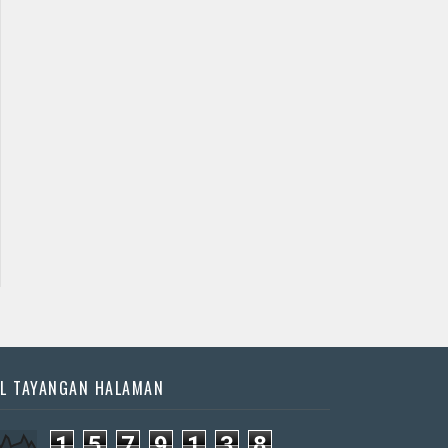
L TAYANGAN HALAMAN
1
5
7
9
1
3
8