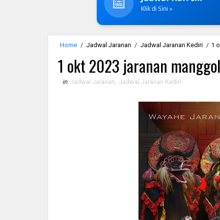
📅
Klik di Sini »
Home
/
Jadwal Jaranan
/
Jadwal Jaranan Kediri
/
1 
1 okt 2023 jaranan manggol
in
Jadwal Jaranan
,
Jadwal Jaranan Kediri