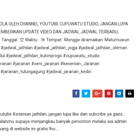
ELOLA OLEH CHANNEL YOUTUBE CUPUWATU STUDIO, JANGAN LUPA
MEMBERIKAN UPDATE VIDEO DAN JADWAL JADWAL TERBARU,
nggal : ⏰ Waktu. : 🎯 Tempat : Monggo diramaikan. Maturnuwun
 #jadwal_jathilan #jadwal_jathilan_jogja #jadwal_jathilan_sleman
idul #jadwal_jathilan_kulonprogo #cupuwatu_studio
aranan #jaranan #seni_jaranan #kesenian_Jaranan
 #jaranan_tulungagung #jadwal_jaranan_kediri
ube Kesenian jathilan, jangan lupa like dan subcribe ya gaes...
athilanmu supaya menjangkau banyak penonton melalui wa admin
g di website ini gratis lho...