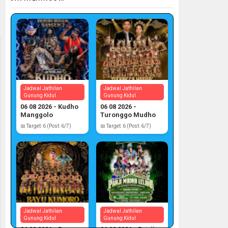
Jadwal Jathilan
Jadwal Jathilan
Gunung Kidul
Gunung Kidul
06 08 2026 - Kudho
06 08 2026 -
Manggolo
Turonggo Mudho
📅 Target: 6 (Post: 6/7)
📅 Target: 6 (Post: 6/7)
Jadwal Jathilan
Jadwal Jathilan
Gunung Kidul
Gunung Kidul