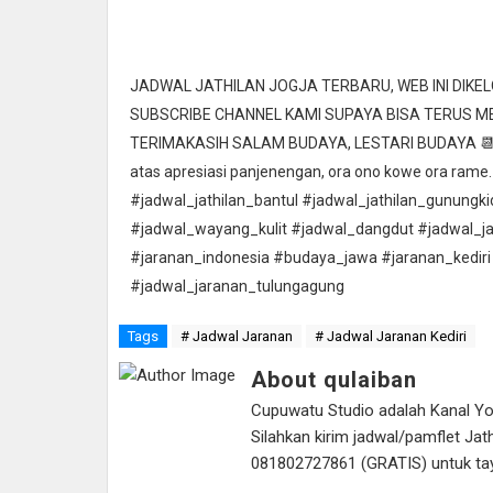
JADWAL JATHILAN JOGJA TERBARU, WEB INI DIK
SUBSCRIBE CHANNEL KAMI SUPAYA BISA TERUS 
TERIMAKASIH SALAM BUDAYA, LESTARI BUDAYA 📆 Ta
atas apresiasi panjenengan, ora ono kowe ora rame.
#jadwal_jathilan_bantul #jadwal_jathilan_gunungk
#jadwal_wayang_kulit #jadwal_dangdut #jadwal_j
#jaranan_indonesia #budaya_jawa #jaranan_kediri
#jadwal_jaranan_tulungagung
Tags
# Jadwal Jaranan
# Jadwal Jaranan Kediri
About qulaiban
Cupuwatu Studio adalah Kanal Yout
Silahkan kirim jadwal/pamflet J
081802727861 (GRATIS) untuk tayan