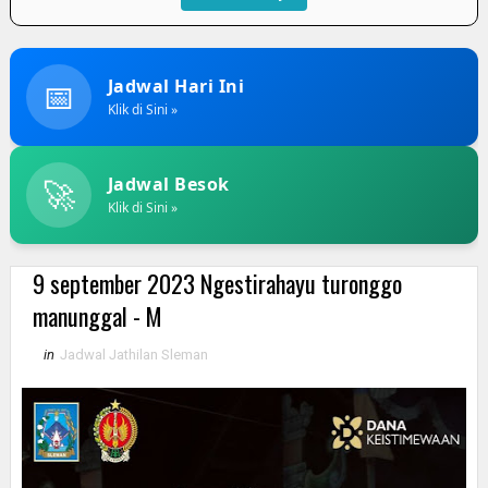
📅
Jadwal Hari Ini
Klik di Sini »
🚀
Jadwal Besok
Klik di Sini »
9 september 2023 Ngestirahayu turonggo
manunggal - M
in
Jadwal Jathilan Sleman