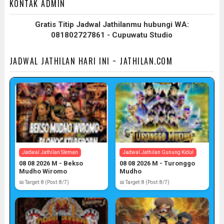
KONTAK ADMIN
Gratis Titip Jadwal Jathilanmu hubungi WA:
081802727861 - Cupuwatu Studio
JADWAL JATHILAN HARI INI ~ JATHILAN.COM
Jadwal Jathilan Sleman
Jadwal Jathilan Gunung Kidul
08 08 2026 M - Bekso
08 08 2026 M - Turonggo
Mudho Wiromo
Mudho
📅 Target: 8 (Post: 8/7)
📅 Target: 8 (Post: 8/7)