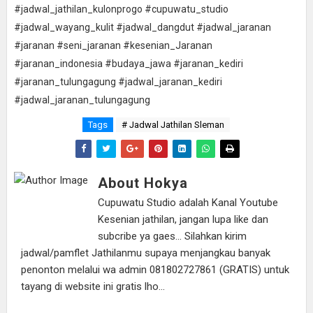
#jadwal_jathilan_kulonprogo #cupuwatu_studio
#jadwal_wayang_kulit #jadwal_dangdut #jadwal_jaranan
#jaranan #seni_jaranan #kesenian_Jaranan
#jaranan_indonesia #budaya_jawa #jaranan_kediri
#jaranan_tulungagung #jadwal_jaranan_kediri
#jadwal_jaranan_tulungagung
Tags
# Jadwal Jathilan Sleman
About Hokya
Cupuwatu Studio adalah Kanal Youtube
Kesenian jathilan, jangan lupa like dan
subcribe ya gaes... Silahkan kirim
jadwal/pamflet Jathilanmu supaya menjangkau banyak
penonton melalui wa admin 081802727861 (GRATIS) untuk
tayang di website ini gratis lho...