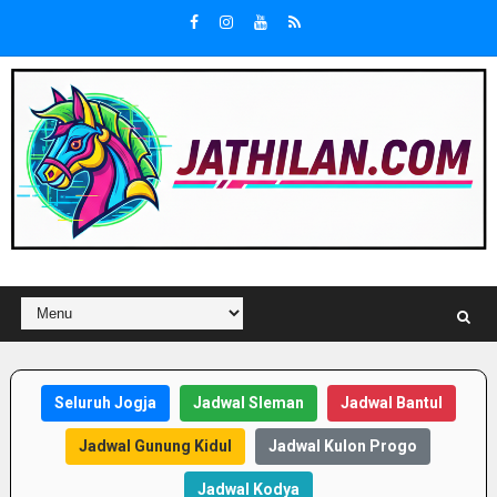
Seluruh Jogja
Jadwal Sleman
Jadwal Bantul
Jadwal Gunung Kidul
Jadwal Kulon Progo
Jadwal Kodya