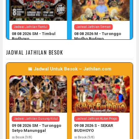
Jadwal Jathilan Bantul
Jadwal Jathilan Sleman
08 08 2026 SM - Timbul
08 08 2026 M - Turonggo
Budhoyo
Mudho Budoyo
📅 Target: 8 (Post: 8/7)
📅 Target: 8 (Post: 8/7)
JADWAL JATHILAN BESOK
📅 Jadwal Untuk Besok ~ Jathilan.com
Jadwal Jathilan Sleman
Jadwal Jathilan Gunung Kidul
08 08 2026 M - Klaras Anom
08 08 2026 S - Sekar
Sembrani
Kinasih
📅 Target: 8 (Post: 8/7)
📅 Target: 8 (Post: 8/7)
Jadwal Jathilan Gunung Kidul
Jadwal Jathilan Kulon Progo
09 08 2026 SM - Turonggo
09 08 2026 S - SEKAR
Setyo Manunggal
BUDHOYO
📅 Besok (9/8)
📅 Besok (9/8)