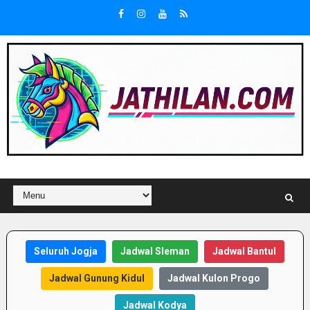
Seluruh Jogja
Jadwal Sleman
Jadwal Bantul
Jadwal Gunung Kidul
Jadwal Kulon Progo
Jadwal Kodya