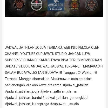
JADWAL JATHILAN JOGJA TERBARU, WEB INI DIKELOLA OLEH
CHANNEL YOUTUBE CUPUWATU STUDIO, JANGAN LUPA
SUBSCRIBE CHANNEL KAMI SUPAYA BISA TERUS MEMBERIKAN
UPDATE VIDEO DAN JADWAL JADWAL TERBARU, TERIMAKASIH
SALAM BUDAYA, LESTARI BUDAYA 📆 Tanggal : ⏰ Waktu. : 🎯
Tempat : Monggo diramaikan. Maturnuwun atas apresiasi
panjenengan, ora ono kowe ora rame. #jadwal_jathilan
#jadwal_jathilan_jogja #jadwal_jathilan_sleman
#jadwal_jathilan_bantul #jadwal_jathilan_gunungkidul
#jadwal_jathilan_kulonprogo #cupuwatu_studio