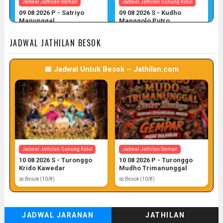
Jadwal Jathilan Sleman
Jadwal Jathilan Gunung Kidul
09 08 2026 P - Satriyo
09 08 2026 S - Kudho
Manunggal
Manggolo Putro
📅 Target: 9 (Post: 9/7)
📅 Target: 9 (Post: 9/7)
JADWAL JATHILAN BESOK
📅 Jadwal Untuk Besok ~ Jathilan.com
Jadwal Jathilan Gunung Kidul
Jadwal Jathilan Kulon Progo
09 08 2026 P - Kudho Tri
09 08 2026 M - Turonggo
Pamungkas
Manik Seto
📅 Target: 9 (Post: 9/7)
📅 Target: 9 (Post: 9/7)
Jadwal Jathilan Gunung Kidul
Jadwal Jathilan Sleman
10 08 2026 S - Turonggo
10 08 2026 P - Turonggo
Krido Kawedar
Mudho Trimanunggal
📅 Besok (10/8)
📅 Besok (10/8)
JADWAL JARANAN
JATHILAN