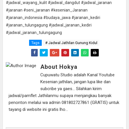
#jadwal_wayang_kulit #jadwal_dangdut #jadwal_jaranan
#jaranan #seni_jaranan #kesenian_Jaranan
#jaranan_indonesia #budaya_jawa #jaranan_kediri
#jaranan_tulungagung #jadwal_jaranan_kediri
#jadwal_jaranan_tulungagung
Tags
# Jadwal Jathilan Gunung Kidul
About Hokya
Cupuwatu Studio adalah Kanal Youtube
Kesenian jathilan, jangan lupa like dan
subcribe ya gaes... Silahkan kirim
jadwal/pamflet Jathilanmu supaya menjangkau banyak
penonton melalui wa admin 081802727861 (GRATIS) untuk
tayang di website ini gratis lho...