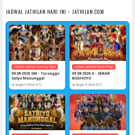
JADWAL JATHILAN HARI INI ~ JATHILAN.COM
Jadwal Jathilan Gunung Kidul
Jadwal Jathilan Kulon Progo
09 08 2026 SM - Turonggo
09 08 2026 S - SEKAR
Setyo Manunggal
BUDHOYO
📅 Target: 9 (Post: 9/7)
📅 Target: 9 (Post: 9/7)