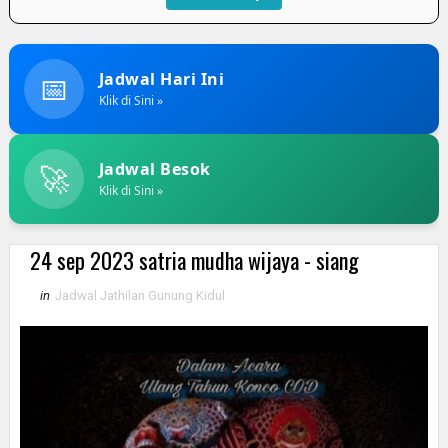
📅
Jadwal Hari Ini
Klik di Sini »
🚀
Jadwal Besok
Klik di Sini »
24 sep 2023 satria mudha wijaya - siang
in
Jadwal Jathilan Gunung Kidul