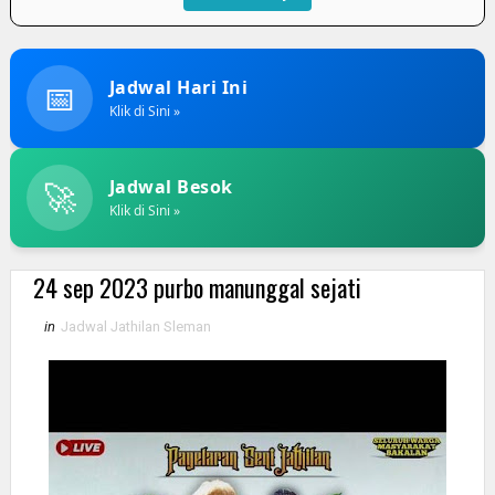
📅
Jadwal Hari Ini
Klik di Sini »
🚀
Jadwal Besok
Klik di Sini »
24 sep 2023 purbo manunggal sejati
in
Jadwal Jathilan Sleman