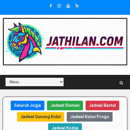
Seluruh Jogja
Jadwal Sleman
Jadwal Bantul
Jadwal Gunung Kidul
Jadwal Kulon Progo
Jadwal Kodya