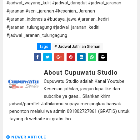
#jadwal_wayang_kulit #jadwal_dangdut #jadwal_jaranan
#jaranan #seni_jaranan #kesenian_Jaranan
#jaranan_indonesia #budaya_jawa #jaranan_kediri
#jaranan_tulungagung #jadwal_jaranan_kediri
#jadwal_jaranan_tulungagung
Tags
# Jadwal Jathilan Sleman
About Cupuwatu Studio
Cupuwatu Studio adalah Kanal Youtube
Kesenian jathilan, jangan lupa like dan
subcribe ya gaes... Silahkan kirim
jadwal/pamflet Jathilanmu supaya menjangkau banyak
penonton melalui wa admin 081802727861 (GRATIS) untuk
tayang di website ini gratis lho...
NEWER ARTICLE