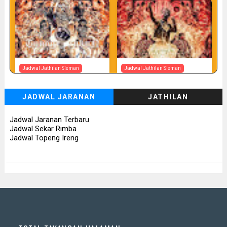
Jadwal Jathilan Sleman
Jadwal Jathilan Sleman
07 08 2026
07 08 2026 - Tunggul Rukun
JADWAL JARANAN
JATHILAN
📅 Besok (7/8)
📅 Besok (7/8)
Jadwal Jaranan Terbaru
Jadwal Sekar Rimba
Jadwal Topeng Ireng