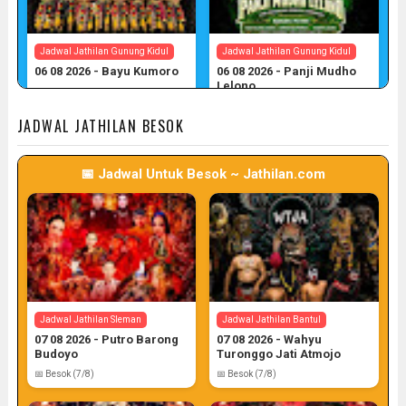
Jadwal Jathilan Gunung Kidul
Jadwal Jathilan Gunung Kidul
06 08 2026 - Bayu Kumoro
06 08 2026 - Panji Mudho
Lelono
📅 Target: 6 (Post: 6/7)
📅 Target: 6 (Post: 6/7)
JADWAL JATHILAN BESOK
📅 Jadwal Untuk Besok ~ Jathilan.com
Jadwal Jathilan Gunung Kidul
06 08 2026 - Wahyu Budoyo
📅 Target: 6 (Post: 6/7)
Jadwal Jathilan Sleman
Jadwal Jathilan Bantul
07 08 2026 - Putro Barong
07 08 2026 - Wahyu
Budoyo
Turonggo Jati Atmojo
📅 Besok (7/8)
📅 Besok (7/8)