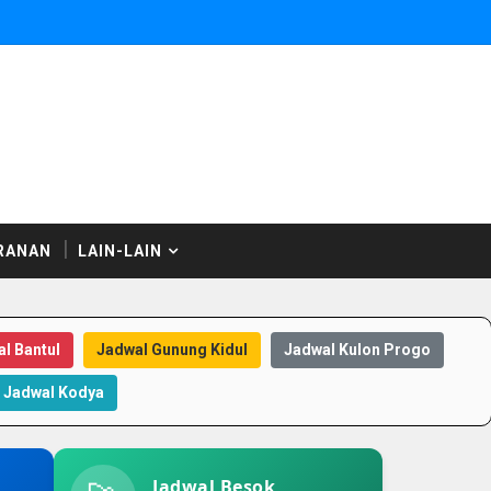
RANAN
LAIN-LAIN
l Bantul
Jadwal Gunung Kidul
Jadwal Kulon Progo
Jadwal Kodya
Jadwal Besok