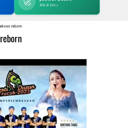
🚀
Klik di Sini »
rakoso reborn
 reborn