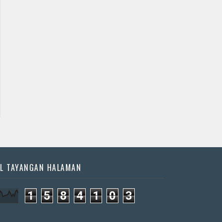
Jadwal Jathilan Kulon
Jadwal Jathilan Bantul
Progo
09 09 2026 S - Kudho
09 08 2026 S - Krido
Bramudho
Kencono
📅 Besok (9/8)
📅 Besok (9/8)
L TAYANGAN HALAMAN
1
5
8
4
1
0
3