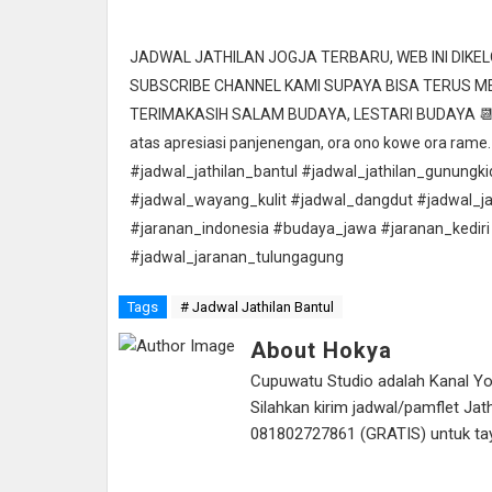
JADWAL JATHILAN JOGJA TERBARU, WEB INI DIK
SUBSCRIBE CHANNEL KAMI SUPAYA BISA TERUS 
TERIMAKASIH SALAM BUDAYA, LESTARI BUDAYA 📆 Ta
atas apresiasi panjenengan, ora ono kowe ora rame.
#jadwal_jathilan_bantul #jadwal_jathilan_gunungk
#jadwal_wayang_kulit #jadwal_dangdut #jadwal_j
#jaranan_indonesia #budaya_jawa #jaranan_kediri
#jadwal_jaranan_tulungagung
Tags
# Jadwal Jathilan Bantul
About Hokya
Cupuwatu Studio adalah Kanal Yout
Silahkan kirim jadwal/pamflet J
081802727861 (GRATIS) untuk tayan