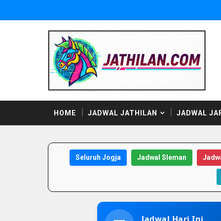
HOME
JADWAL JATHILAN
JADWAL JA
Seluruh Jogja
Jadwal Sleman
Jadwa
Jadwal Hari Ini