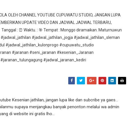
ELOLA OLEH CHANNEL YOUTUBE CUPUWATU STUDIO, JANGAN LUPA
MEMBERIKAN UPDATE VIDEO DAN JADWAL JADWAL TERBARU,
nggal : ⏰ Waktu. : 🎯 Tempat : Monggo diramaikan. Maturnuwun
 #jadwal_jathilan #jadwal_jathilan_jogja #jadwal_jathilan_sleman
idul #jadwal_jathilan_kulonprogo #cupuwatu_studio
aranan #jaranan #seni_jaranan #kesenian_Jaranan
 #jaranan_tulungagung #jadwal_jaranan_kediri
ube Kesenian jathilan, jangan lupa like dan subcribe ya gaes...
athilanmu supaya menjangkau banyak penonton melalui wa admin
g di website ini gratis lho...