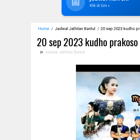
📅
Klik di Sini »
Home
/
Jadwal Jathilan Bantul
/
20 sep 2023 kudho p
20 sep 2023 kudho prakoso
in
Jadwal Jathilan Bantul