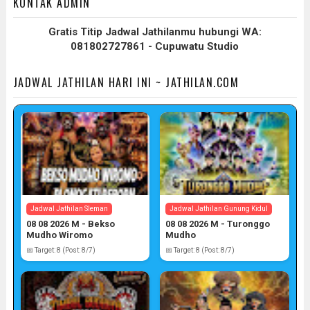
KONTAK ADMIN
Gratis Titip Jadwal Jathilanmu hubungi WA:
081802727861 - Cupuwatu Studio
JADWAL JATHILAN HARI INI ~ JATHILAN.COM
Jadwal Jathilan Sleman
Jadwal Jathilan Gunung Kidul
08 08 2026 M - Bekso
08 08 2026 M - Turonggo
Mudho Wiromo
Mudho
📅 Target: 8 (Post: 8/7)
📅 Target: 8 (Post: 8/7)