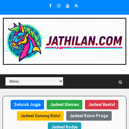
Seluruh Jogja
Jadwal Sleman
Jadwal Bantul
Jadwal Gunung Kidul
Jadwal Kulon Progo
Jadwal Kodya