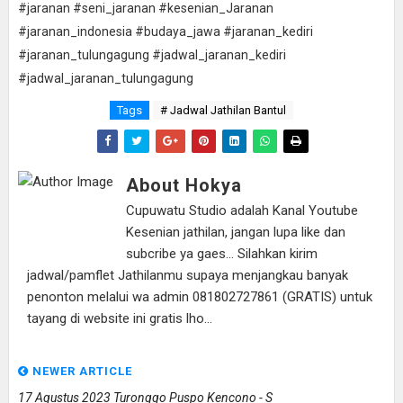
#jaranan #seni_jaranan #kesenian_Jaranan
#jaranan_indonesia #budaya_jawa #jaranan_kediri
#jaranan_tulungagung #jadwal_jaranan_kediri
#jadwal_jaranan_tulungagung
Tags
# Jadwal Jathilan Bantul
About Hokya
Cupuwatu Studio adalah Kanal Youtube
Kesenian jathilan, jangan lupa like dan
subcribe ya gaes... Silahkan kirim
jadwal/pamflet Jathilanmu supaya menjangkau banyak
penonton melalui wa admin 081802727861 (GRATIS) untuk
tayang di website ini gratis lho...
NEWER ARTICLE
17 Agustus 2023 Turonggo Puspo Kencono - S