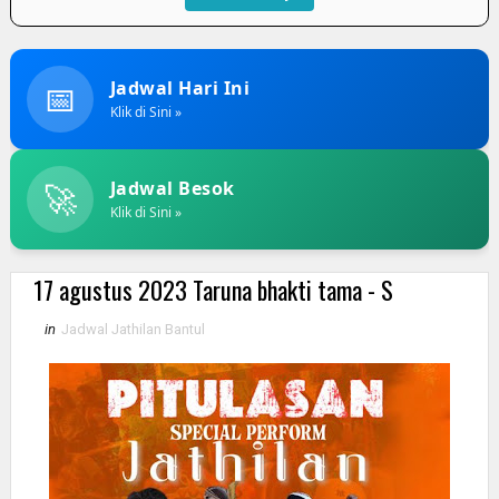
📅
Jadwal Hari Ini
Klik di Sini »
🚀
Jadwal Besok
Klik di Sini »
17 agustus 2023 Taruna bhakti tama - S
in
Jadwal Jathilan Bantul