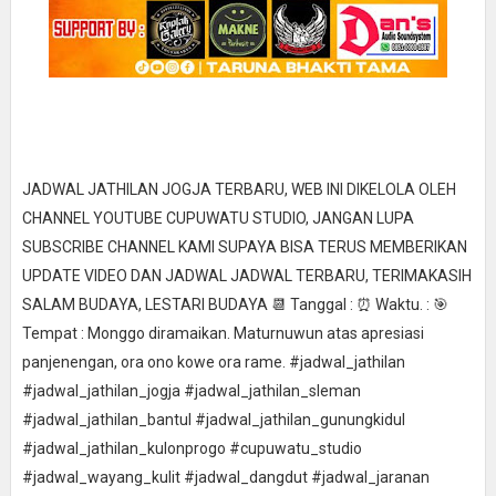
JADWAL JATHILAN JOGJA TERBARU, WEB INI DIKELOLA OLEH
CHANNEL YOUTUBE CUPUWATU STUDIO, JANGAN LUPA
SUBSCRIBE CHANNEL KAMI SUPAYA BISA TERUS MEMBERIKAN
UPDATE VIDEO DAN JADWAL JADWAL TERBARU, TERIMAKASIH
SALAM BUDAYA, LESTARI BUDAYA 📆 Tanggal : ⏰ Waktu. : 🎯
Tempat : Monggo diramaikan. Maturnuwun atas apresiasi
panjenengan, ora ono kowe ora rame. #jadwal_jathilan
#jadwal_jathilan_jogja #jadwal_jathilan_sleman
#jadwal_jathilan_bantul #jadwal_jathilan_gunungkidul
#jadwal_jathilan_kulonprogo #cupuwatu_studio
#jadwal_wayang_kulit #jadwal_dangdut #jadwal_jaranan