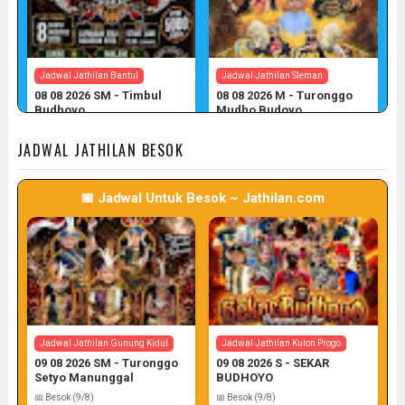
Jadwal Jathilan Bantul
Jadwal Jathilan Sleman
08 08 2026 SM - Timbul
08 08 2026 M - Turonggo
Budhoyo
Mudho Budoyo
📅 Target: 8 (Post: 8/7)
📅 Target: 8 (Post: 8/7)
JADWAL JATHILAN BESOK
📅 Jadwal Untuk Besok ~ Jathilan.com
Jadwal Jathilan Sleman
Jadwal Jathilan Gunung Kidul
08 08 2026 M - Klaras Anom
08 08 2026 S - Sekar
Sembrani
Kinasih
📅 Target: 8 (Post: 8/7)
📅 Target: 8 (Post: 8/7)
Jadwal Jathilan Gunung Kidul
Jadwal Jathilan Kulon Progo
09 08 2026 SM - Turonggo
09 08 2026 S - SEKAR
Setyo Manunggal
BUDHOYO
📅 Besok (9/8)
📅 Besok (9/8)