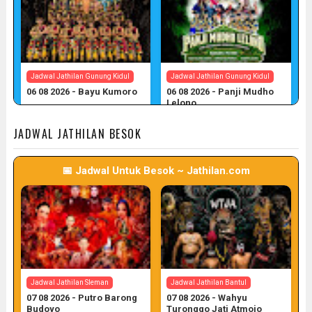
Jadwal Jathilan Gunung Kidul
Jadwal Jathilan Gunung Kidul
06 08 2026 - Bayu Kumoro
06 08 2026 - Panji Mudho
Lelono
📅 Target: 6 (Post: 6/7)
📅 Target: 6 (Post: 6/7)
JADWAL JATHILAN BESOK
📅 Jadwal Untuk Besok ~ Jathilan.com
Jadwal Jathilan Gunung Kidul
06 08 2026 - Wahyu Budoyo
📅 Target: 6 (Post: 6/7)
Jadwal Jathilan Sleman
Jadwal Jathilan Bantul
07 08 2026 - Putro Barong
07 08 2026 - Wahyu
Budoyo
Turonggo Jati Atmojo