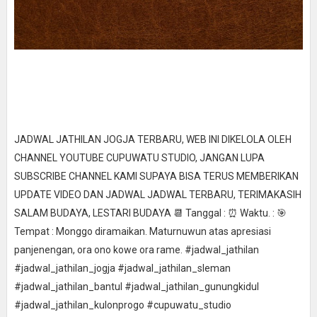
JADWAL JATHILAN JOGJA TERBARU, WEB INI DIKELOLA OLEH
CHANNEL YOUTUBE CUPUWATU STUDIO, JANGAN LUPA
SUBSCRIBE CHANNEL KAMI SUPAYA BISA TERUS MEMBERIKAN
UPDATE VIDEO DAN JADWAL JADWAL TERBARU, TERIMAKASIH
SALAM BUDAYA, LESTARI BUDAYA 📆 Tanggal : ⏰ Waktu. : 🎯
Tempat : Monggo diramaikan. Maturnuwun atas apresiasi
panjenengan, ora ono kowe ora rame. #jadwal_jathilan
#jadwal_jathilan_jogja #jadwal_jathilan_sleman
#jadwal_jathilan_bantul #jadwal_jathilan_gunungkidul
#jadwal_jathilan_kulonprogo #cupuwatu_studio