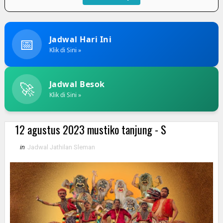
📅
Jadwal Hari Ini
Klik di Sini »
🚀
Jadwal Besok
Klik di Sini »
12 agustus 2023 mustiko tanjung - S
in
Jadwal Jathilan Sleman