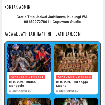
KONTAK ADMIN
Gratis Titip Jadwal Jathilanmu hubungi WA:
081802727861 - Cupuwatu Studio
JADWAL JATHILAN HARI INI ~ JATHILAN.COM
Jadwal Jathilan Gunung Kidul
Jadwal Jathilan Gunung Kidul
06 08 2026 - Kudho
06 08 2026 - Turonggo
Manggolo
Mudho
📅 Target: 6 (Post: 6/7)
📅 Target: 6 (Post: 6/7)