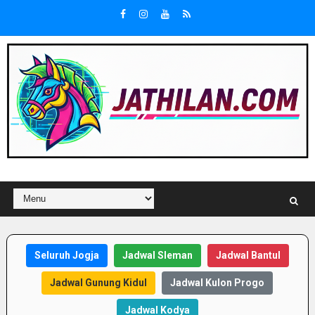
Seluruh Jogja
Jadwal Sleman
Jadwal Bantul
Jadwal Gunung Kidul
Jadwal Kulon Progo
Jadwal Kodya