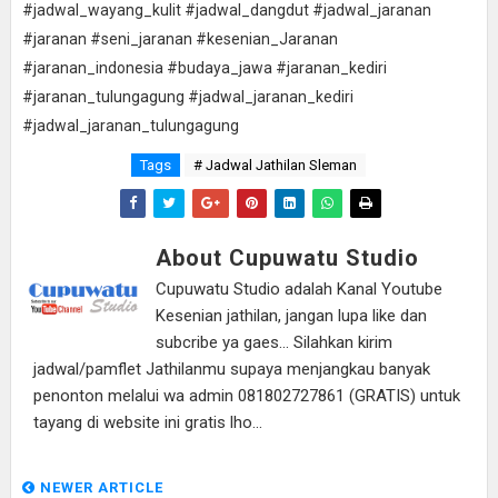
#jadwal_wayang_kulit #jadwal_dangdut #jadwal_jaranan
#jaranan #seni_jaranan #kesenian_Jaranan
#jaranan_indonesia #budaya_jawa #jaranan_kediri
#jaranan_tulungagung #jadwal_jaranan_kediri
#jadwal_jaranan_tulungagung
Tags
# Jadwal Jathilan Sleman
About Cupuwatu Studio
Cupuwatu Studio adalah Kanal Youtube
Kesenian jathilan, jangan lupa like dan
subcribe ya gaes... Silahkan kirim
jadwal/pamflet Jathilanmu supaya menjangkau banyak
penonton melalui wa admin 081802727861 (GRATIS) untuk
tayang di website ini gratis lho...
NEWER ARTICLE