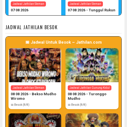
Jadwal Jathilan Sleman
Jadwal Jathilan Sleman
07 08 2026
07 08 2026 - Tunggul Rukun
📅 Target: 7 (Post: 7/7)
📅 Target: 7 (Post: 7/7)
JADWAL JATHILAN BESOK
📅 Jadwal Untuk Besok ~ Jathilan.com
Jadwal Jathilan Sleman
Jadwal Jathilan Gunung Kidul
08 08 2026 - Bekso Mudho
08 08 2026 - Turonggo
Wiromo
Mudho
📅 Besok (8/8)
📅 Besok (8/8)