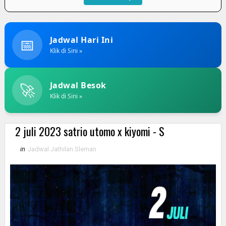
📅
Jadwal Hari Ini
Klik di Sini »
🚀
Jadwal Besok
Klik di Sini »
2 juli 2023 satrio utomo x kiyomi - S
in
Jadwal Jathilan Sleman