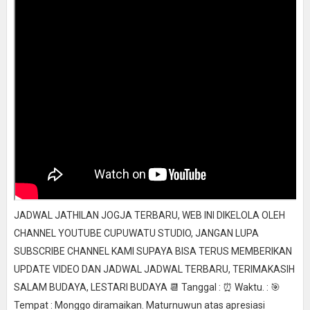
JADWAL JATHILAN JOGJA TERBARU, WEB INI DIKELOLA OLEH
CHANNEL YOUTUBE CUPUWATU STUDIO, JANGAN LUPA
SUBSCRIBE CHANNEL KAMI SUPAYA BISA TERUS MEMBERIKAN
UPDATE VIDEO DAN JADWAL JADWAL TERBARU, TERIMAKASIH
SALAM BUDAYA, LESTARI BUDAYA 📆 Tanggal : ⏰ Waktu. : 🎯
Tempat : Monggo diramaikan. Maturnuwun atas apresiasi