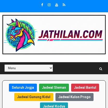
Seluruh Jogja
Jadwal Sleman
Jadwal Bantul
Jadwal Gunung Kidul
Jadwal Kulon Progo
Jadwal Kodya