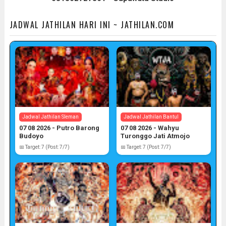
JADWAL JATHILAN HARI INI ~ JATHILAN.COM
Jadwal Jathilan Sleman
Jadwal Jathilan Bantul
07 08 2026 - Putro Barong
07 08 2026 - Wahyu
Budoyo
Turonggo Jati Atmojo
📅 Target: 7 (Post: 7/7)
📅 Target: 7 (Post: 7/7)