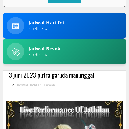
📅
Jadwal Hari Ini
Klik di Sini »
🚀
Jadwal Besok
Klik di Sini »
3 juni 2023 putra garuda manunggal
in
Jadwal Jathilan Sleman