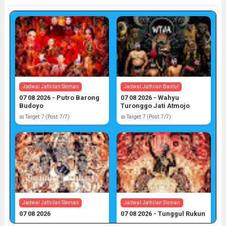
Jadwal Jathilan Sleman
Jadwal Jathilan Bantul
07 08 2026 - Putro Barong
07 08 2026 - Wahyu
Budoyo
Turonggo Jati Atmojo
📅 Target: 7 (Post: 7/7)
📅 Target: 7 (Post: 7/7)
Jadwal Jathilan Sleman
Jadwal Jathilan Sleman
07 08 2026
07 08 2026 - Tunggul Rukun