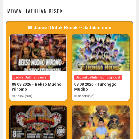
📅 Target: 7 (Post: 7/7)
📅 Target: 7 (Post: 7/7)
JADWAL JATHILAN BESOK
📅 Jadwal Untuk Besok ~ Jathilan.com
Jadwal Jathilan Sleman
Jadwal Jathilan Gunung Kidul
08 08 2026 - Bekso Mudho
08 08 2026 - Turonggo
Wiromo
Mudho
📅 Besok (8/8)
📅 Besok (8/8)