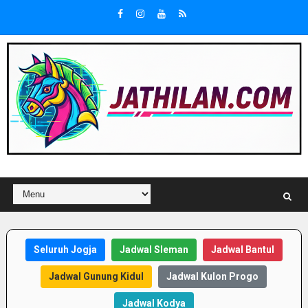
Seluruh Jogja
Jadwal Sleman
Jadwal Bantul
Jadwal Gunung Kidul
Jadwal Kulon Progo
Jadwal Kodya