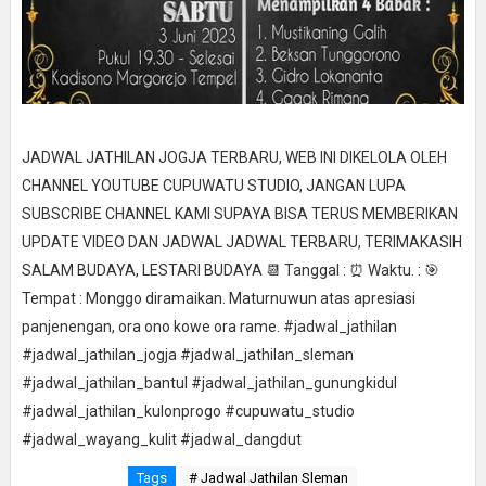
JADWAL JATHILAN JOGJA TERBARU, WEB INI DIKELOLA OLEH
CHANNEL YOUTUBE CUPUWATU STUDIO, JANGAN LUPA
SUBSCRIBE CHANNEL KAMI SUPAYA BISA TERUS MEMBERIKAN
UPDATE VIDEO DAN JADWAL JADWAL TERBARU, TERIMAKASIH
SALAM BUDAYA, LESTARI BUDAYA 📆 Tanggal : ⏰ Waktu. : 🎯
Tempat : Monggo diramaikan. Maturnuwun atas apresiasi
panjenengan, ora ono kowe ora rame. #jadwal_jathilan
#jadwal_jathilan_jogja #jadwal_jathilan_sleman
#jadwal_jathilan_bantul #jadwal_jathilan_gunungkidul
#jadwal_jathilan_kulonprogo #cupuwatu_studio
#jadwal_wayang_kulit #jadwal_dangdut
Tags
# Jadwal Jathilan Sleman