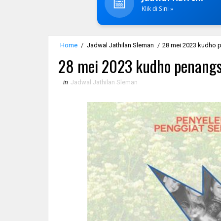
📅
Klik di Sini »
Home
/
Jadwal Jathilan Sleman
/
28 mei 2023 kudho 
28 mei 2023 kudho penang
in
Jadwal Jathilan Sleman