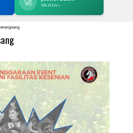
🚀
Klik di Sini »
penangsang
sang