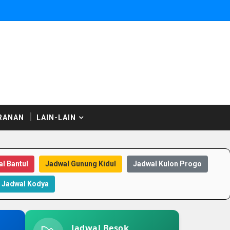
RANAN
LAIN-LAIN
l Bantul
Jadwal Gunung Kidul
Jadwal Kulon Progo
Jadwal Kodya
Jadwal Besok