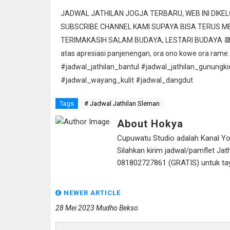
JADWAL JATHILAN JOGJA TERBARU, WEB INI DIK
SUBSCRIBE CHANNEL KAMI SUPAYA BISA TERUS 
TERIMAKASIH SALAM BUDAYA, LESTARI BUDAYA 📆 Ta
atas apresiasi panjenengan, ora ono kowe ora rame.
#jadwal_jathilan_bantul #jadwal_jathilan_gunungk
#jadwal_wayang_kulit #jadwal_dangdut
Tags
# Jadwal Jathilan Sleman
About Hokya
Cupuwatu Studio adalah Kanal Yout
Silahkan kirim jadwal/pamflet J
081802727861 (GRATIS) untuk tayan
NEWER ARTICLE
28 Mei 2023 Mudho Bekso