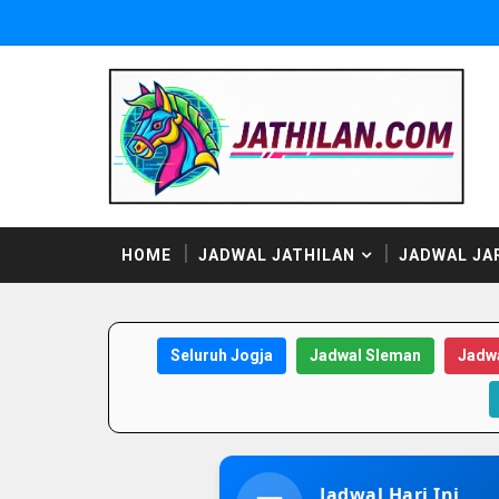
HOME
JADWAL JATHILAN
JADWAL JA
Seluruh Jogja
Jadwal Sleman
Jadwa
Jadwal Hari Ini