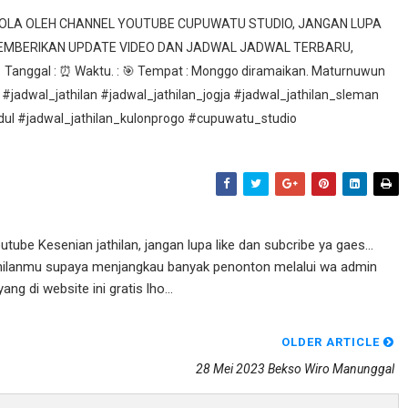
ELOLA OLEH CHANNEL YOUTUBE CUPUWATU STUDIO, JANGAN LUPA
MEMBERIKAN UPDATE VIDEO DAN JADWAL JADWAL TERBARU,
nggal : ⏰ Waktu. : 🎯 Tempat : Monggo diramaikan. Maturnuwun
 #jadwal_jathilan #jadwal_jathilan_jogja #jadwal_jathilan_sleman
idul #jadwal_jathilan_kulonprogo #cupuwatu_studio
ube Kesenian jathilan, jangan lupa like dan subcribe ya gaes...
athilanmu supaya menjangkau banyak penonton melalui wa admin
g di website ini gratis lho...
OLDER ARTICLE
28 Mei 2023 Bekso Wiro Manunggal