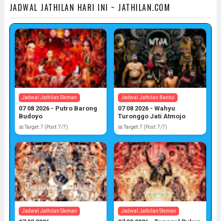
JADWAL JATHILAN HARI INI ~ JATHILAN.COM
Jadwal Jathilan Sleman
Jadwal Jathilan Bantul
07 08 2026 - Putro Barong
07 08 2026 - Wahyu
Budoyo
Turonggo Jati Atmojo
📅 Target: 7 (Post: 7/7)
📅 Target: 7 (Post: 7/7)
Jadwal Jathilan Sleman
Jadwal Jathilan Sleman