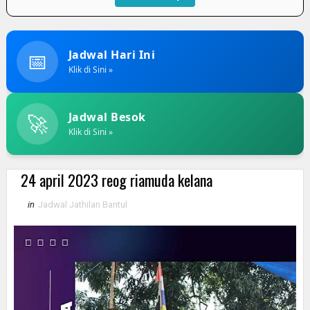
📅
Jadwal Hari Ini
Klik di Sini »
🚀
Jadwal Besok
Klik di Sini »
24 april 2023 reog riamuda kelana
in
Jadwal Jathilan Bantul