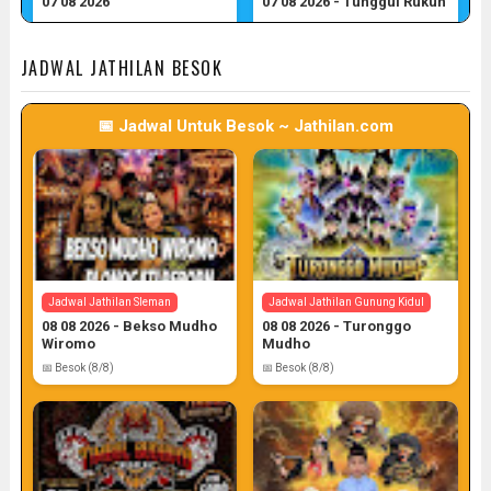
07 08 2026
07 08 2026 - Tunggul Rukun
📅 Target: 7 (Post: 7/7)
📅 Target: 7 (Post: 7/7)
JADWAL JATHILAN BESOK
📅 Jadwal Untuk Besok ~ Jathilan.com
Jadwal Jathilan Sleman
Jadwal Jathilan Gunung Kidul
08 08 2026 - Bekso Mudho
08 08 2026 - Turonggo
Wiromo
Mudho
📅 Besok (8/8)
📅 Besok (8/8)