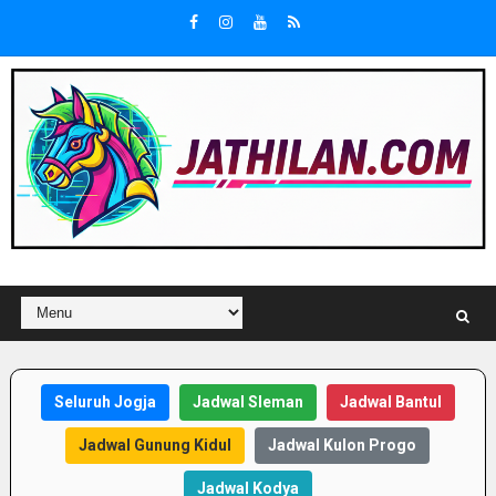
Seluruh Jogja
Jadwal Sleman
Jadwal Bantul
Jadwal Gunung Kidul
Jadwal Kulon Progo
Jadwal Kodya