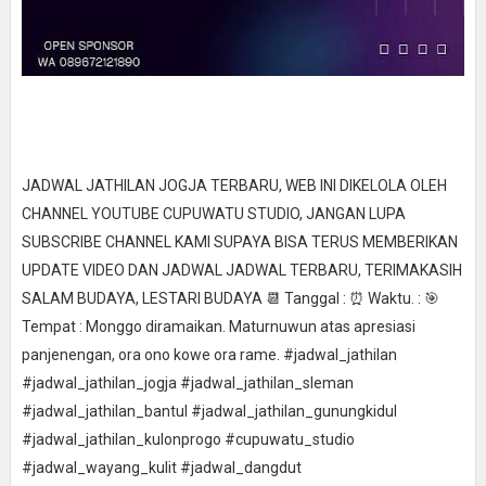
JADWAL JATHILAN JOGJA TERBARU, WEB INI DIKELOLA OLEH
CHANNEL YOUTUBE CUPUWATU STUDIO, JANGAN LUPA
SUBSCRIBE CHANNEL KAMI SUPAYA BISA TERUS MEMBERIKAN
UPDATE VIDEO DAN JADWAL JADWAL TERBARU, TERIMAKASIH
SALAM BUDAYA, LESTARI BUDAYA 📆 Tanggal : ⏰ Waktu. : 🎯
Tempat : Monggo diramaikan. Maturnuwun atas apresiasi
panjenengan, ora ono kowe ora rame. #jadwal_jathilan
#jadwal_jathilan_jogja #jadwal_jathilan_sleman
#jadwal_jathilan_bantul #jadwal_jathilan_gunungkidul
#jadwal_jathilan_kulonprogo #cupuwatu_studio
#jadwal_wayang_kulit #jadwal_dangdut