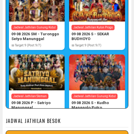
Jadwal Jathilan Gunung Kidul
Jadwal Jathilan Kulon Progo
09 08 2026 SM - Turonggo
09 08 2026 S - SEKAR
Setyo Manunggal
BUDHOYO
📅 Target: 9 (Post: 9/7)
📅 Target: 9 (Post: 9/7)
Jadwal Jathilan Sleman
Jadwal Jathilan Gunung Kidul
09 08 2026 P - Satriyo
09 08 2026 S - Kudho
Manunggal
Manggolo Putro
📅 Target: 9 (Post: 9/7)
📅 Target: 9 (Post: 9/7)
JADWAL JATHILAN BESOK