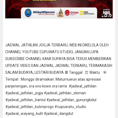
JADWAL JATHILAN JOGJA TERBARU, WEB INI DIKELOLA OLEH
CHANNEL YOUTUBE CUPUWATU STUDIO, JANGAN LUPA
SUBSCRIBE CHANNEL KAMI SUPAYA BISA TERUS MEMBERIKAN
UPDATE VIDEO DAN JADWAL JADWAL TERBARU, TERIMAKASIH
SALAM BUDAYA, LESTARI BUDAYA 📆 Tanggal : ⏰ Waktu. : 🎯
Tempat : Monggo diramaikan. Maturnuwun atas apresiasi
panjenengan, ora ono kowe ora rame. #jadwal_jathilan
#jadwal_jathilan_jogja #jadwal_jathilan_sleman
#jadwal_jathilan_bantul #jadwal_jathilan_gunungkidul
#jadwal_jathilan_kulonprogo #cupuwatu_studio
#jadwal_wayang_kulit #jadwal_dangdut