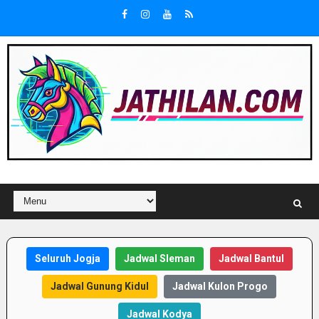
Seluruh Jogja
Jadwal Sleman
Jadwal Bantul
Jadwal Gunung Kidul
Jadwal Kulon Progo
Jadwal Kodya