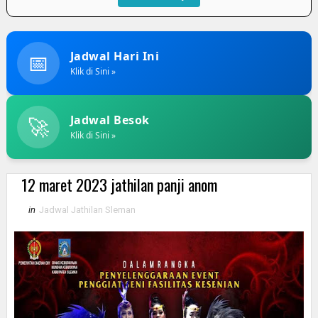
📅
Jadwal Hari Ini
Klik di Sini »
🚀
Jadwal Besok
Klik di Sini »
12 maret 2023 jathilan panji anom
in
Jadwal Jathilan Sleman