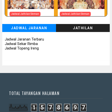
Jadwal Jathilan Sleman
Jadwal Jathilan Sleman
07 08 2026
07 08 2026 - Tunggul Rukun
JADWAL JARANAN
JATHILAN
📅 Besok (7/8)
📅 Besok (7/8)
Jadwal Jaranan Terbaru
Jadwal Sekar Rimba
Jadwal Topeng Ireng
TOTAL TAYANGAN HALAMAN
1
5
7
8
6
9
7