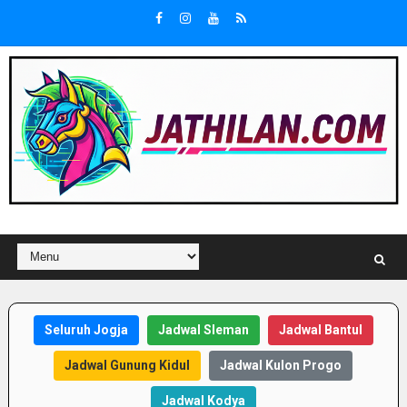
Seluruh Jogja
Jadwal Sleman
Jadwal Bantul
Jadwal Gunung Kidul
Jadwal Kulon Progo
Jadwal Kodya