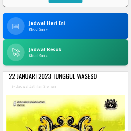
📅
Jadwal Hari Ini
Klik di Sini »
🚀
Jadwal Besok
Klik di Sini »
22 JANUARI 2023 TUNGGUL WASESO
in
Jadwal Jathilan Sleman