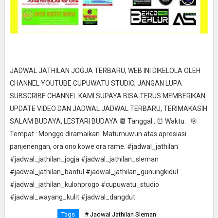
JADWAL JATHILAN JOGJA TERBARU, WEB INI DIKELOLA OLEH
CHANNEL YOUTUBE CUPUWATU STUDIO, JANGAN LUPA
SUBSCRIBE CHANNEL KAMI SUPAYA BISA TERUS MEMBERIKAN
UPDATE VIDEO DAN JADWAL JADWAL TERBARU, TERIMAKASIH
SALAM BUDAYA, LESTARI BUDAYA 📆 Tanggal : ⏰ Waktu. : 🎯
Tempat : Monggo diramaikan. Maturnuwun atas apresiasi
panjenengan, ora ono kowe ora rame. #jadwal_jathilan
#jadwal_jathilan_jogja #jadwal_jathilan_sleman
#jadwal_jathilan_bantul #jadwal_jathilan_gunungkidul
#jadwal_jathilan_kulonprogo #cupuwatu_studio
#jadwal_wayang_kulit #jadwal_dangdut
Tags
# Jadwal Jathilan Sleman