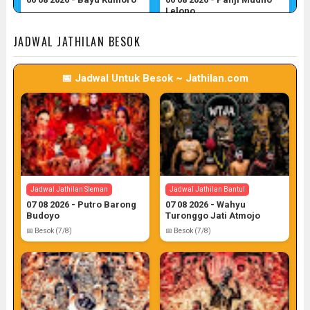
Lelono
📅 Target: 6 (Post: 6/7)
📅 Target: 6 (Post: 6/7)
JADWAL JATHILAN BESOK
📅 Jadwal Untuk Besok ~ Jathilan.com
Jadwal Jathilan Gunung Kidul
06 08 2026 - Wahyu Budoyo
📅 Target: 6 (Post: 6/7)
Jadwal Jathilan Sleman
Jadwal Jathilan Bantul
07 08 2026 - Putro Barong
07 08 2026 - Wahyu
Budoyo
Turonggo Jati Atmojo
📅 Besok (7/8)
📅 Besok (7/8)