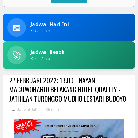
📅
Jadwal Hari Ini
Klik di Sini »
🚀
Jadwal Besok
Klik di Sini »
27 FEBRUARI 2022: 13.00 - NAYAN
MAGUWOHARJO BELAKANG HOTEL QUALITY -
JATHILAN TURONGGO MUDHO LESTARI BUDOYO
in
Jadwal Jathilan Sleman