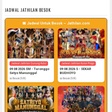
📅 Target: 8 (Post: 8/7)
📅 Target: 8 (Post: 8/7)
JADWAL JATHILAN BESOK
📅 Jadwal Untuk Besok ~ Jathilan.com
Jadwal Jathilan Sleman
Jadwal Jathilan Gunung Kidul
08 08 2026 M - Klaras Anom
08 08 2026 S - Sekar
Sembrani
Kinasih
📅 Target: 8 (Post: 8/7)
📅 Target: 8 (Post: 8/7)
Jadwal Jathilan Gunung Kidul
Jadwal Jathilan Kulon Progo
09 08 2026 SM - Turonggo
09 08 2026 S - SEKAR
Setyo Manunggal
BUDHOYO
📅 Besok (9/8)
📅 Besok (9/8)
Jadwal Jathilan Sleman
Jadwal Jathilan Kulon Progo
08 08 2026 M - Bekso Sekar
08 08 2026 SM - Rara