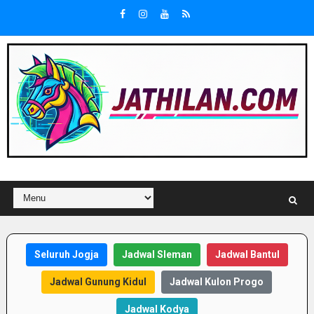
Seluruh Jogja
Jadwal Sleman
Jadwal Bantul
Jadwal Gunung Kidul
Jadwal Kulon Progo
Jadwal Kodya