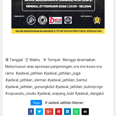
📆 Tanggal : ⏰ Waktu. : 🎯 Tempat : Monggo diramaikan.
Maturnuwun atas apresiasi panjenengan, ora ono kowe ora
rame. #jadwal_jathilan #jadwal_jathilan_jogja
#jadwal_jathilan_sleman #jadwal_jathilan_bantul
#jadwal_jathilan_gunungkidul #jadwal_jathilan_kulonprogo
#cupuwatu_studio #jadwal_wayang_kulit #jadwal_dangdut
Tags
# Jadwal Jathilan Sleman