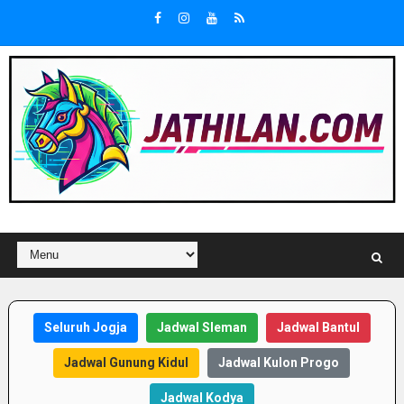
Seluruh Jogja
Jadwal Sleman
Jadwal Bantul
Jadwal Gunung Kidul
Jadwal Kulon Progo
Jadwal Kodya