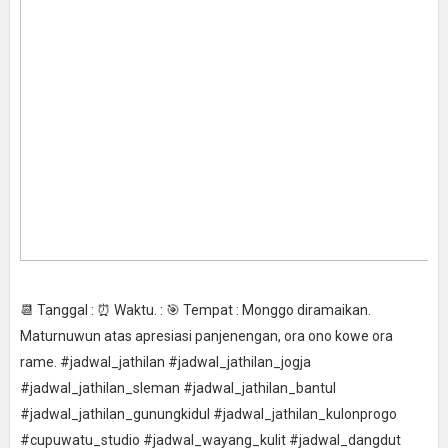
📆 Tanggal : ⏰ Waktu. : 🎯 Tempat : Monggo diramaikan.
Maturnuwun atas apresiasi panjenengan, ora ono kowe ora
rame. #jadwal_jathilan #jadwal_jathilan_jogja
#jadwal_jathilan_sleman #jadwal_jathilan_bantul
#jadwal_jathilan_gunungkidul #jadwal_jathilan_kulonprogo
#cupuwatu_studio #jadwal_wayang_kulit #jadwal_dangdut