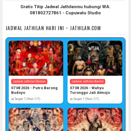
Gratis Titip Jadwal Jathilanmu hubungi WA:
081802727861 - Cupuwatu Studio
JADWAL JATHILAN HARI INI ~ JATHILAN.COM
Jadwal Jathilan Sleman
Jadwal Jathilan Bantul
07 08 2026 - Putro Barong
07 08 2026 - Wahyu
Budoyo
Turonggo Jati Atmojo
📅 Target: 7 (Post: 7/7)
📅 Target: 7 (Post: 7/7)