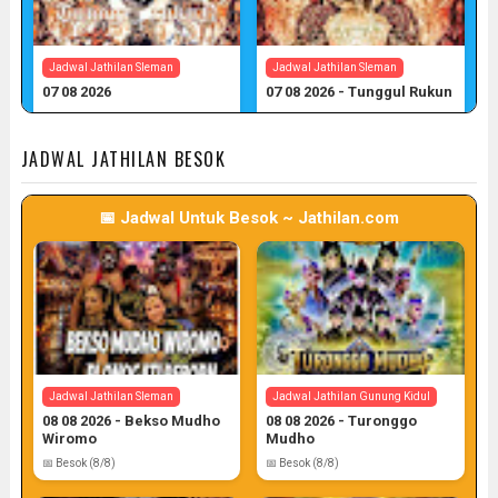
Jadwal Jathilan Sleman
Jadwal Jathilan Sleman
07 08 2026
07 08 2026 - Tunggul Rukun
📅 Target: 7 (Post: 7/7)
📅 Target: 7 (Post: 7/7)
JADWAL JATHILAN BESOK
📅 Jadwal Untuk Besok ~ Jathilan.com
Jadwal Jathilan Sleman
Jadwal Jathilan Gunung Kidul
08 08 2026 - Bekso Mudho
08 08 2026 - Turonggo
Wiromo
Mudho
📅 Besok (8/8)
📅 Besok (8/8)