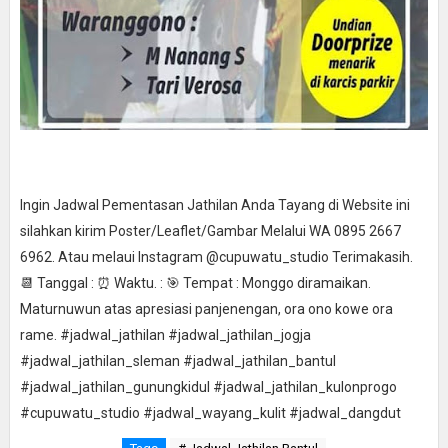
Ingin Jadwal Pementasan Jathilan Anda Tayang di Website ini
silahkan kirim Poster/Leaflet/Gambar Melalui WA 0895 2667
6962. Atau melaui Instagram @cupuwatu_studio Terimakasih.
📆 Tanggal : ⏰ Waktu. : 🎯 Tempat : Monggo diramaikan.
Maturnuwun atas apresiasi panjenengan, ora ono kowe ora
rame. #jadwal_jathilan #jadwal_jathilan_jogja
#jadwal_jathilan_sleman #jadwal_jathilan_bantul
#jadwal_jathilan_gunungkidul #jadwal_jathilan_kulonprogo
#cupuwatu_studio #jadwal_wayang_kulit #jadwal_dangdut