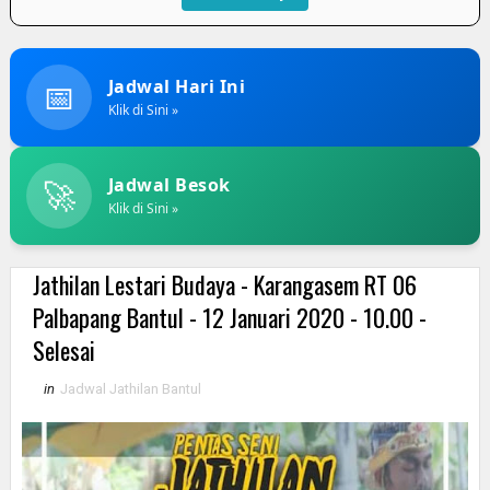
📅
Jadwal Hari Ini
Klik di Sini »
🚀
Jadwal Besok
Klik di Sini »
Jathilan Lestari Budaya - Karangasem RT 06
Palbapang Bantul - 12 Januari 2020 - 10.00 -
Selesai
in
Jadwal Jathilan Bantul