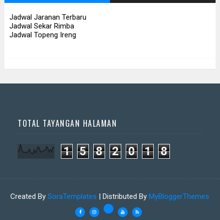
Jadwal Jaranan Terbaru
Jadwal Sekar Rimba
Jadwal Topeng Ireng
Jadwal Jathilan Sleman
Jadwal Jathilan Gunung Kidul
08 08 2026 - Klaras Anom
08 08 2026 - Sekar Kinasih
Sembrani
📅 Besok (8/8)
📅 Besok (8/8)
TOTAL TAYANGAN HALAMAN
1
5
8
2
0
1
8
Jadwal Jathilan Sleman
Jadwal Jathilan Kulon Progo
Created By
SoraTemplates
| Distributed By
MyBloggerThemes
08 08 2026 - Bekso Sekar
08 08 2026 - Rara Sawitri ft
Merapi
Bathoro Suro