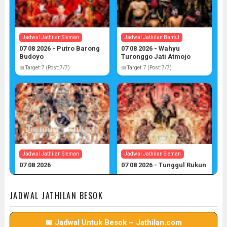
Jadwal Jathilan Sleman
Jadwal Jathilan Bantul
07 08 2026 - Putro Barong
07 08 2026 - Wahyu
Budoyo
Turonggo Jati Atmojo
📅 Target: 7 (Post: 7/7)
📅 Target: 7 (Post: 7/7)
Jadwal Jathilan Sleman
Jadwal Jathilan Sleman
07 08 2026
07 08 2026 - Tunggul Rukun
📅 Target: 7 (Post: 7/7)
📅 Target: 7 (Post: 7/7)
JADWAL JATHILAN BESOK
📅 Jadwal Untuk Besok ~ Jathilan.com