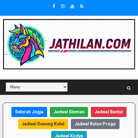
Seluruh Jogja
Jadwal Sleman
Jadwal Bantul
Jadwal Gunung Kidul
Jadwal Kulon Progo
Jadwal Kodya