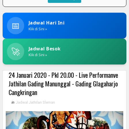
📅
Jadwal Hari Ini
Klik di Sini »
🚀
Jadwal Besok
Klik di Sini »
24 Januari 2020 - Pkl 20.00 - Live Performanve
Jathilan Gading Manunggal - Gading Glagaharjo
Cangkringan
in
Jadwal Jathilan Sleman