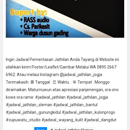
Ingin Jadwal Pementasan Jathilan Anda Tayang di Website ini
silahkan kirim Poster/Leaflet/Gambar Melalui WA 0895 2667
6962. Atau melaui Instagram @jadwal_jathilan_jogja
Terimakasih. 📆 Tanggal : ⏰ Waktu. : 🎯 Tempat : Monggo
diramaikan. Maturnuwun atas apresiasi panjenengan, ora ono
kowe ora rame. #jadwal_jathilan #jadwal_jathilan_jogja
#jadwal_jathilan_sleman #jadwal_jathilan_bantul
#jadwal_jathilan_gunungkidul #jadwal_jathilan_kulonprogo
#cupuwatu_studio #jadwal_wayang_kulit #jadwal_dangdut