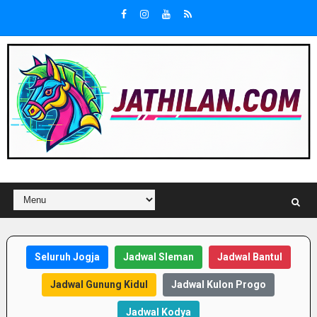
Seluruh Jogja
Jadwal Sleman
Jadwal Bantul
Jadwal Gunung Kidul
Jadwal Kulon Progo
Jadwal Kodya