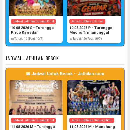
Jadwal Jathilan Gunung Kidul
Jadwal Jathilan Sleman
10 08 2026 S - Turonggo
10 08 2026 P - Turonggo
Krido Kawedar
Mudho Trimanunggal
📅 Target: 10 (Post: 10/7)
📅 Target: 10 (Post: 10/7)
JADWAL JATHILAN BESOK
📅 Jadwal Untuk Besok ~ Jathilan.com
Jadwal Jathilan Gunung Kidul
Jadwal Jathilan Gunung Kidul
11 08 2026 M - Turonggo
11 08 2026 M - Mandhung