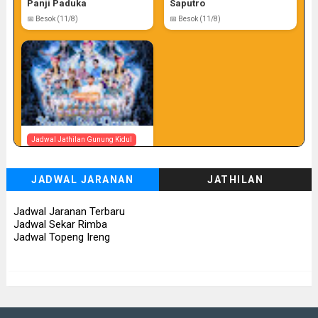
Panji Paduka
Saputro
📅 Besok (11/8)
📅 Besok (11/8)
Jadwal Jathilan Gunung Kidul
11 08 2026 S - Yogo Joo
Pruso
JADWAL JARANAN
JATHILAN
📅 Besok (11/8)
Jadwal Jaranan Terbaru
Jadwal Sekar Rimba
Jadwal Topeng Ireng