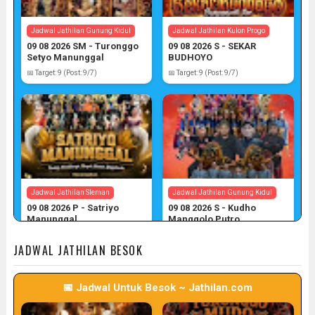
Jadwal Jathilan Gunung Kidul
Jadwal Jathilan Kulon Progo
09 08 2026 SM - Turonggo
09 08 2026 S - SEKAR
Setyo Manunggal
BUDHOYO
📅 Target: 9 (Post: 9/7)
📅 Target: 9 (Post: 9/7)
Jadwal Jathilan Sleman
Jadwal Jathilan Gunung Kidul
09 08 2026 P - Satriyo
09 08 2026 S - Kudho
Manunggal
Manggolo Putro
📅 Target: 9 (Post: 9/7)
📅 Target: 9 (Post: 9/7)
JADWAL JATHILAN BESOK
📅 Jadwal Untuk Besok ~ Jathilan.com