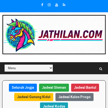
Seluruh Jogja
Jadwal Sleman
Jadwal Bantul
Jadwal Gunung Kidul
Jadwal Kulon Progo
Jadwal Kodya