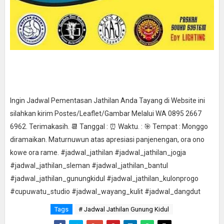
Ingin Jadwal Pementasan Jathilan Anda Tayang di Website ini
silahkan kirim Postes/Leaflet/Gambar Melalui WA 0895 2667
6962. Terimakasih. 📆 Tanggal : ⏰ Waktu. : 🎯 Tempat : Monggo
diramaikan. Maturnuwun atas apresiasi panjenengan, ora ono
kowe ora rame. #jadwal_jathilan #jadwal_jathilan_jogja
#jadwal_jathilan_sleman #jadwal_jathilan_bantul
#jadwal_jathilan_gunungkidul #jadwal_jathilan_kulonprogo
#cupuwatu_studio #jadwal_wayang_kulit #jadwal_dangdut
Tags
# Jadwal Jathilan Gunung Kidul