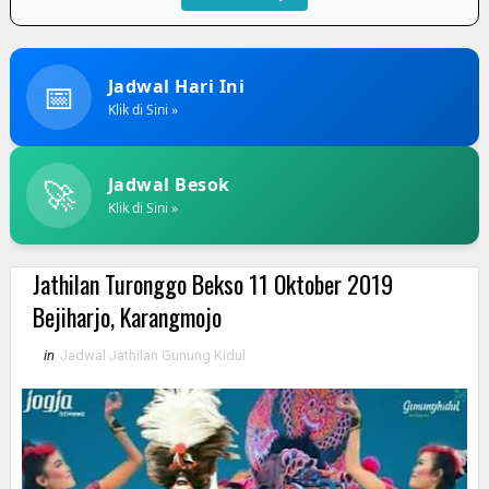
📅
Jadwal Hari Ini
Klik di Sini »
🚀
Jadwal Besok
Klik di Sini »
Jathilan Turonggo Bekso 11 Oktober 2019
Bejiharjo, Karangmojo
in
Jadwal Jathilan Gunung Kidul