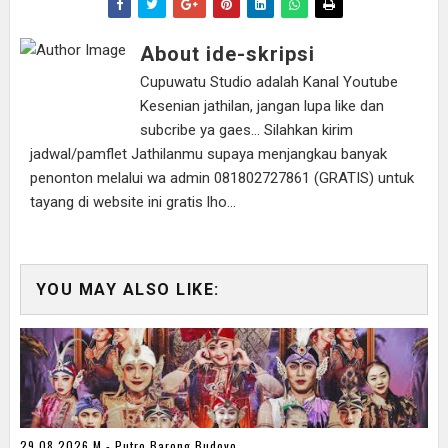
About ide-skripsi
Cupuwatu Studio adalah Kanal Youtube
Kesenian jathilan, jangan lupa like dan
subcribe ya gaes... Silahkan kirim
jadwal/pamflet Jathilanmu supaya menjangkau banyak
penonton melalui wa admin 081802727861 (GRATIS) untuk
tayang di website ini gratis lho...
YOU MAY ALSO LIKE:
29 08 2026 M - Putro Barong Budoyo