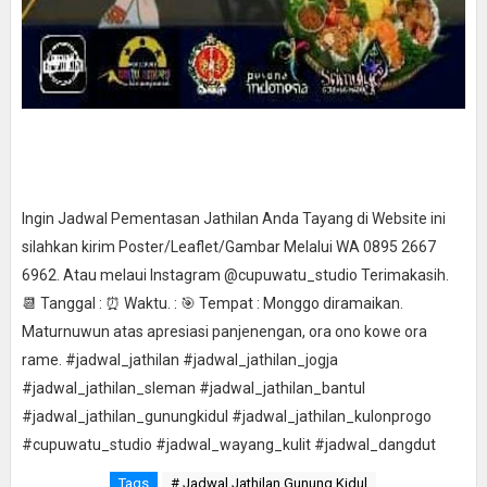
Ingin Jadwal Pementasan Jathilan Anda Tayang di Website ini
silahkan kirim Poster/Leaflet/Gambar Melalui WA 0895 2667
6962. Atau melaui Instagram @cupuwatu_studio Terimakasih.
📆 Tanggal : ⏰ Waktu. : 🎯 Tempat : Monggo diramaikan.
Maturnuwun atas apresiasi panjenengan, ora ono kowe ora
rame. #jadwal_jathilan #jadwal_jathilan_jogja
#jadwal_jathilan_sleman #jadwal_jathilan_bantul
#jadwal_jathilan_gunungkidul #jadwal_jathilan_kulonprogo
#cupuwatu_studio #jadwal_wayang_kulit #jadwal_dangdut
Tags
# Jadwal Jathilan Gunung Kidul