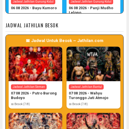
Jadwal Jathilan Gunung Kidul
Jadwal Jathilan Gunung Kidul
06 08 2026 - Bayu Kumoro
06 08 2026 - Panji Mudho
Lelono
📅 Target: 6 (Post: 6/7)
📅 Target: 6 (Post: 6/7)
JADWAL JATHILAN BESOK
📅 Jadwal Untuk Besok ~ Jathilan.com
Jadwal Jathilan Gunung Kidul
06 08 2026 - Wahyu Budoyo
📅 Target: 6 (Post: 6/7)
Jadwal Jathilan Sleman
Jadwal Jathilan Bantul
07 08 2026 - Putro Barong
07 08 2026 - Wahyu
Budoyo
Turonggo Jati Atmojo
📅 Besok (7/8)
📅 Besok (7/8)