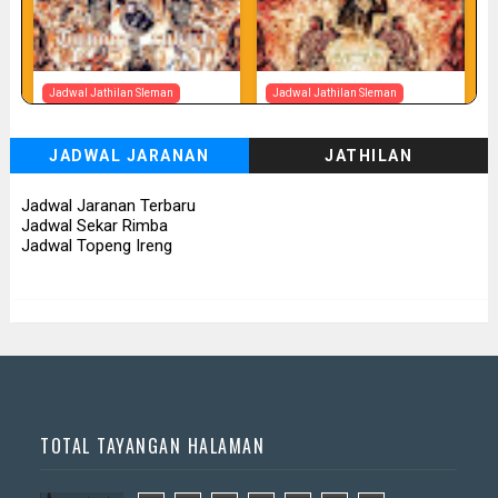
Jadwal Jathilan Sleman
Jadwal Jathilan Sleman
07 08 2026
07 08 2026 - Tunggul Rukun
JADWAL JARANAN
JATHILAN
📅 Besok (7/8)
📅 Besok (7/8)
Jadwal Jaranan Terbaru
Jadwal Sekar Rimba
Jadwal Topeng Ireng
TOTAL TAYANGAN HALAMAN