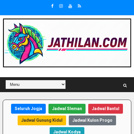
Seluruh Jogja
Jadwal Sleman
Jadwal Bantul
Jadwal Gunung Kidul
Jadwal Kulon Progo
Jadwal Kodya