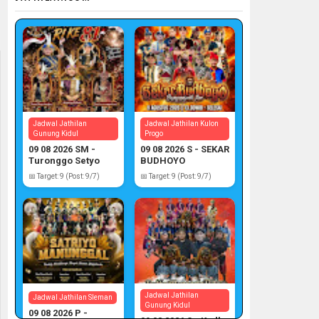
Jadwal Jathilan
Jadwal Jathilan Kulon
Gunung Kidul
Progo
09 08 2026 SM -
09 08 2026 S - SEKAR
Turonggo Setyo
BUDHOYO
Manunggal
📅 Target: 9 (Post: 9/7)
📅 Target: 9 (Post: 9/7)
Jadwal Jathilan
Jadwal Jathilan Sleman
Gunung Kidul
09 08 2026 P -