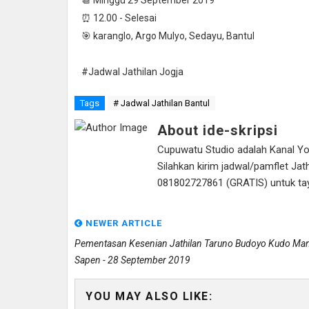
⏰ 12.00 - Selesai
🎯 karanglo, Argo Mulyo, Sedayu, Bantul
#Jadwal Jathilan Jogja
Tags
# Jadwal Jathilan Bantul
About ide-skripsi
Cupuwatu Studio adalah Kanal Yout
Silahkan kirim jadwal/pamflet J
081802727861 (GRATIS) untuk tayan
NEWER ARTICLE
Pementasan Kesenian Jathilan Taruno Budoyo Kudo Ma
Sapen - 28 September 2019
YOU MAY ALSO LIKE: