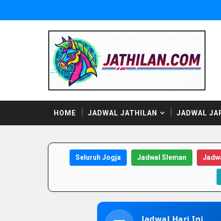
HOME
JADWAL JATHILAN
JADWAL JA
Seluruh Jogja
Jadwal Sleman
Jadwa
Jadwal Hari Ini