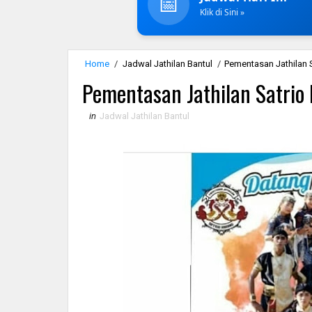
📅
Klik di Sini »
Home
/
Jadwal Jathilan Bantul
/
Pementasan Jathilan 
Pementasan Jathilan Satrio
in
Jadwal Jathilan Bantul