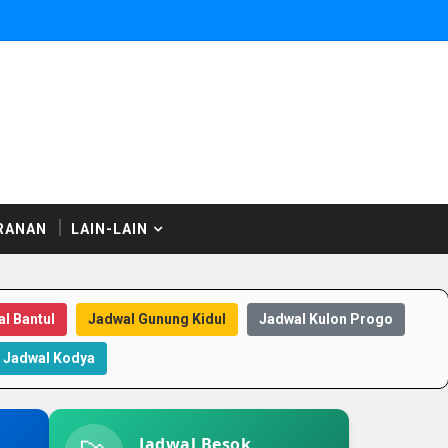
RANAN
LAIN-LAIN
l Bantul
Jadwal Gunung Kidul
Jadwal Kulon Progo
Jadwal Kodya
Jadwal Besok