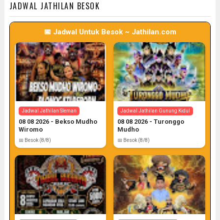
JADWAL JATHILAN BESOK
📅 Jadwal Untuk Besok ~ Jathilan.com
Jadwal Jathilan Sleman
Jadwal Jathilan Gunung Kidul
08 08 2026 - Bekso Mudho
08 08 2026 - Turonggo
Wiromo
Mudho
📅 Besok (8/8)
📅 Besok (8/8)