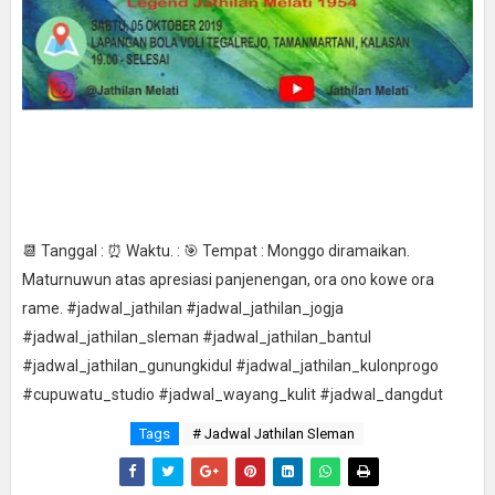
📆 Tanggal : ⏰ Waktu. : 🎯 Tempat : Monggo diramaikan.
Maturnuwun atas apresiasi panjenengan, ora ono kowe ora
rame. #jadwal_jathilan #jadwal_jathilan_jogja
#jadwal_jathilan_sleman #jadwal_jathilan_bantul
#jadwal_jathilan_gunungkidul #jadwal_jathilan_kulonprogo
#cupuwatu_studio #jadwal_wayang_kulit #jadwal_dangdut
Tags
# Jadwal Jathilan Sleman