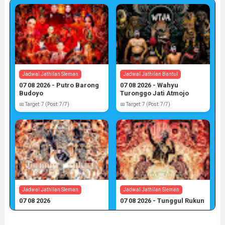
Jadwal Jathilan Sleman
Jadwal Jathilan Bantul
07 08 2026 - Putro Barong
07 08 2026 - Wahyu
Budoyo
Turonggo Jati Atmojo
📅 Target: 7 (Post: 7/7)
📅 Target: 7 (Post: 7/7)
Jadwal Jathilan Sleman
Jadwal Jathilan Sleman
07 08 2026
07 08 2026 - Tunggul Rukun
📅 Target: 7 (Post: 7/7)
📅 Target: 7 (Post: 7/7)