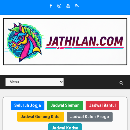
Seluruh Jogja
Jadwal Sleman
Jadwal Bantul
Jadwal Gunung Kidul
Jadwal Kulon Progo
Jadwal Kodya